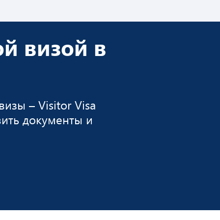
й визой в
зы – Visitor Visa
овить документы и