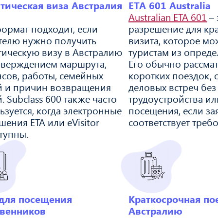
тическая виза Австралия
ETA 601 Australia
Australian ETA 601
– 
формат подходит, если
разрешение для кр
телю нужно получить
визита, которое мо
тическую визу в Австралию
туристам из опреде
тверждением маршрута,
Его обычно рассма
сов, работы, семейных
коротких поездок, 
й и причин возвращения
деловых встреч без
. Subclass 600 также часто
трудоустройства ил
ьзуется, когда электронные
посещения, если за
шения ETA или eVisitor
соответствует треб
тупны.
 для посещения
Краткосрочная по
твенников
Австралию