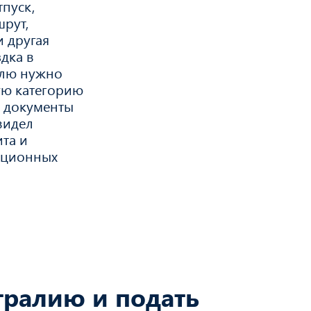
тпуск,
шрут,
 другая
дка в
елю нужно
ую категорию
ь документы
видел
та и
ационных
тралию и подать