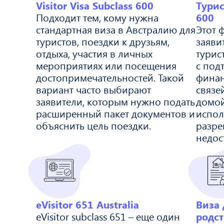
Visitor Visa Subclass 600
Турис
Подходит тем, кому нужна
600
стандартная виза в Австралию для
Этот 
туристов, поездки к друзьям,
заяви
отдыха, участия в личных
турис
мероприятиях или посещения
с под
достопримечательностей. Такой
финан
вариант часто выбирают
связе
заявители, которым нужно подать
домой
расширенный пакет документов и
испол
объяснить цель поездки.
разре
недос
eVisitor 651 Australia
Виза
eVisitor subclass 651 – еще один
родс