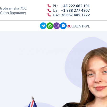
PL:
+48 222 662 191
trobramska 75C
US:
+1 888 277 4807
00 (по Варшаве)
UA:
+38 067 405 1222
RU
UA
EN
TR
PL