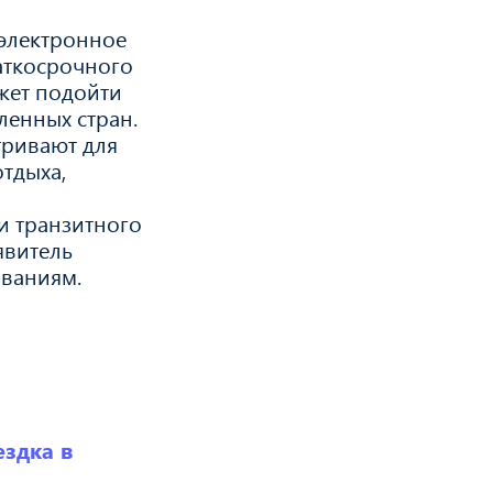
электронное
аткосрочного
жет подойти
ленных стран.
тривают для
отдыха,
и транзитного
явитель
ованиям.
ездка в