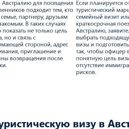
в Австралию для посещения
Если планируется о
венников подходит тем, кто
туристический мар
к семье, партнеру, друзьям
семейный визит или
накомым. В таких случаях
краткосрочная поез
 показать не только цель
Австралию, заявит
, но и связь с
выбрать подходящ
мающей стороной, адрес
визы и подготовит
вания, приглашение и
так, чтобы офицер 
ны возвращения после
понятную цель визи
ки.
отсутствие иммигр
рисков.
уристическую визу в Авс