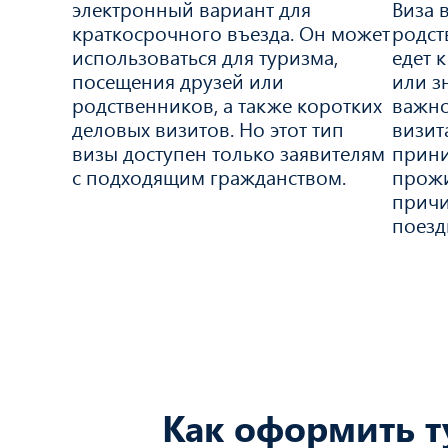
электронный вариант для
Виза 
краткосрочного въезда. Он может
родст
использоваться для туризма,
едет 
посещения друзей или
или з
родственников, а также коротких
важно
деловых визитов. Но этот тип
визита
визы доступен только заявителям
прини
с подходящим гражданством.
прожи
причи
поезд
Как оформить т