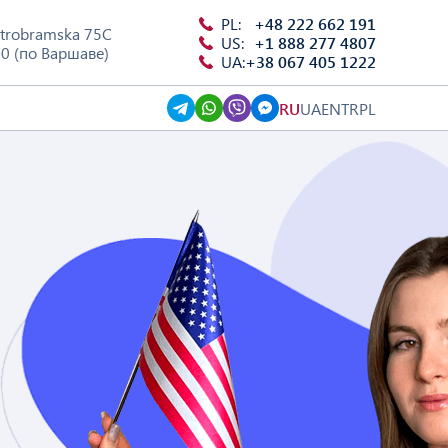
PL:
+48 222 662 191
trobramska 75C
US:
+1 888 277 4807
00 (по Варшаве)
UA:
+38 067 405 1222
RU
UA
EN
TR
PL