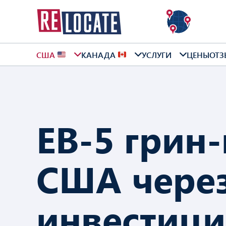
США
КАНАДА
УСЛУГИ
ЦЕНЫ
ОТЗ
EB-5 грин-
США чере
инвестиц