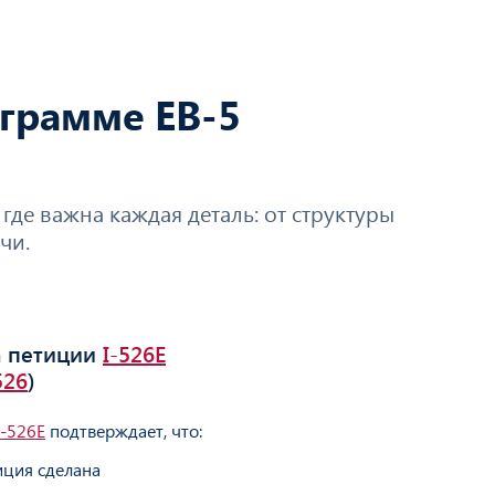
ограмме EB-5
где важна каждая деталь: от структуры
чи.
 петиции
I-526E
526
)
I-526E
подтверждает, что:
иция сделана