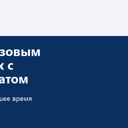
изовым
 с
атом
йшее время