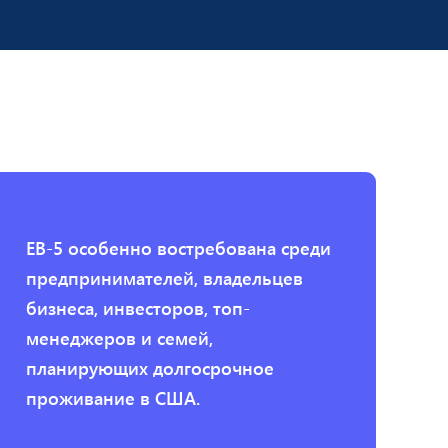
EB-5 особенно востребована среди
предпринимателей, владельцев
бизнеса, инвесторов, топ-
менеджеров и семей,
планирующих долгосрочное
проживание в США.