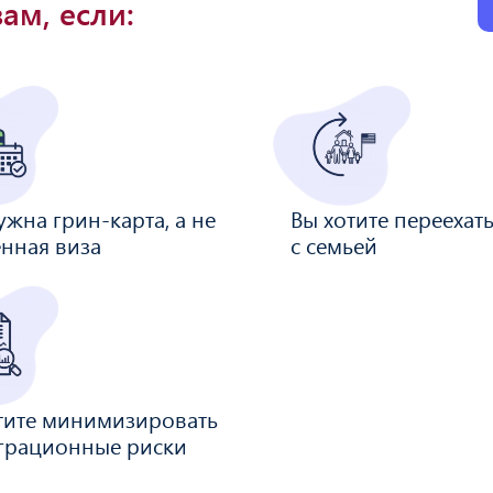
ам, если:
ужна грин-карта, а не
Вы хотите переехат
нная виза
с семьей
тите минимизировать
грационные риски