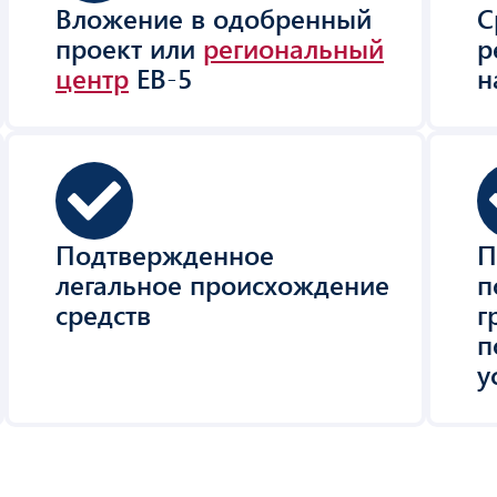
Вложение в одобренный
С
проект или
региональный
р
центр
EB-5
н
Подтвержденное
П
легальное происхождение
п
средств
г
п
у