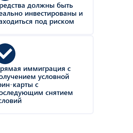
редства должны быть
еально инвестированы и
аходиться под риском
рямая иммиграция с
олучением условной
рин-карты с
оследующим снятием
словий