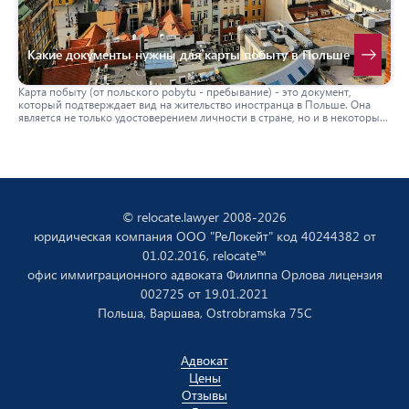
Какие документы нужны для карты побыту в Польше
Карта побыту (от польского pobytu - пребывание) - это документ,
который подтверждает вид на жительство иностранца в Польше. Она
является не только удостоверением личности в стране, но и в некоторых
случаях позволяет передвигаться по странам ЕС и Шенгенской зоне без
дополнительных виз. Ниже мы рассмотрим, какие документы
необходимо предоставить для её получения.
© relocate.lawyer 2008-2026
юридическая компания ООО "РеЛокейт" код 40244382 от
01.02.2016, relocate™
офис иммиграционного адвоката Филиппа Орлова лицензия
002725 от 19.01.2021
Польша, Варшава, Ostrobramska 75C
Aдвокат
Цены
Отзывы