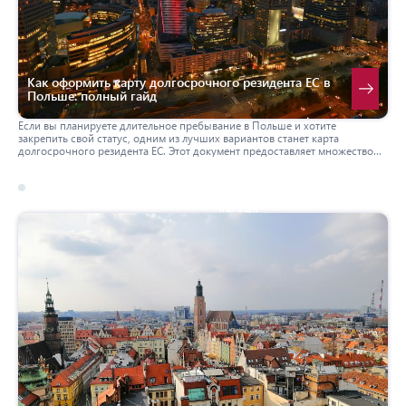
Как оформить карту долгосрочного резидента ЕС в
Польше: полный гайд
Если вы планируете длительное пребывание в Польше и хотите
закрепить свой статус, одним из лучших вариантов станет карта
долгосрочного резидента ЕС. Этот документ предоставляет множество
преимуществ и позволяет иностранцам легально проживать и работать в
Польше на постоянной основе. В данном руководстве мы расскажем, как
оформить эту карту, кто имеет право на ее получение и какие документы
потребуются.
17 march 2026
польша