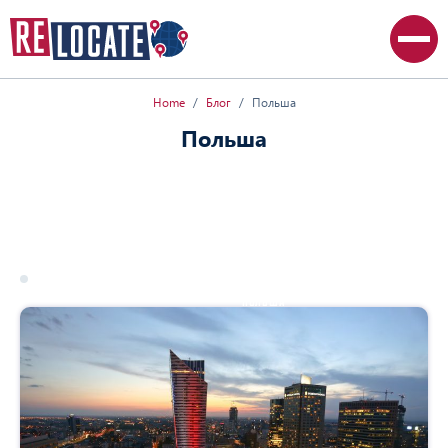
Home
Блог
Польша
Польша
Все статьи
Австралия
Великобритания
Канада
Польша
США
17 march 2026
польша