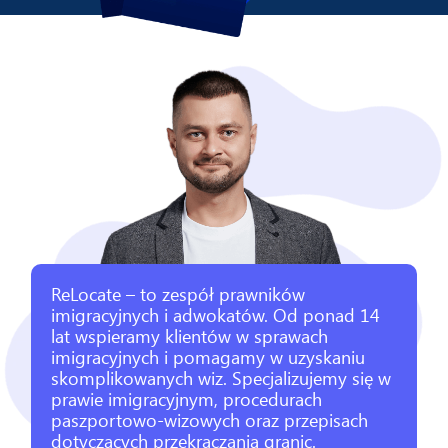
ReLocate – to zespół prawników
imigracyjnych i adwokatów. Od ponad 14
lat wspieramy klientów w sprawach
imigracyjnych i pomagamy w uzyskaniu
skomplikowanych wiz. Specjalizujemy się w
prawie imigracyjnym, procedurach
paszportowo-wizowych oraz przepisach
dotyczących przekraczania granic.