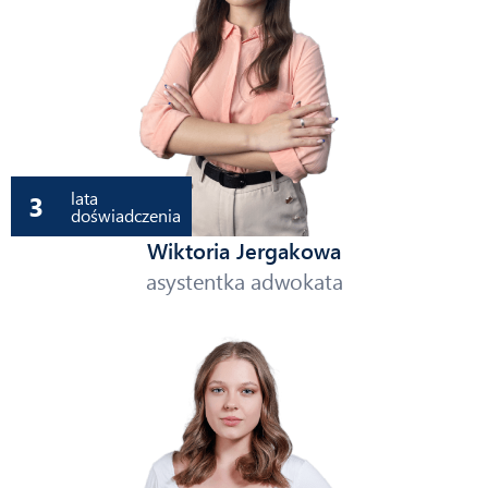
lata
3
doświadczenia
Wiktoria Jergakowa
asystentka adwokata