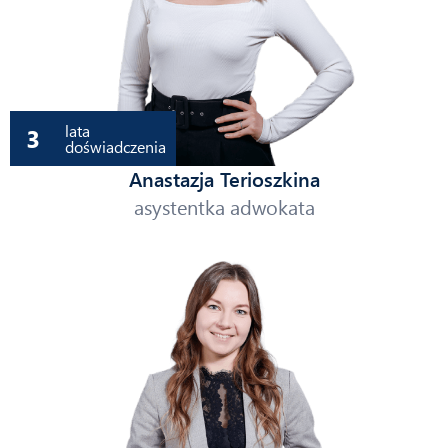
lata
3
doświadczenia
Anastazja Terioszkina
asystentka adwokata