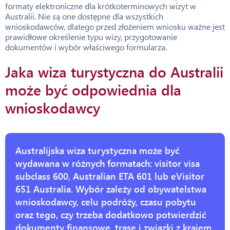
formaty elektroniczne dla krótkoterminowych wizyt w
Australii. Nie są one dostępne dla wszystkich
wnioskodawców, dlatego przed złożeniem wniosku ważne jest
prawidłowe określenie typu wizy, przygotowanie
dokumentów i wybór właściwego formularza.
Jaka wiza turystyczna do Australii
może być odpowiednia dla
wnioskodawcy
Australijska wiza turystyczna może być
wydawana w różnych formatach: visitor visa
subclass 600, Australian ETA 601 lub eVisitor
651 Australia. Wybór zależy od obywatelstwa
wnioskodawcy, celu podróży, czasu pobytu
oraz tego, czy trzeba dodatkowo potwierdzić
dokumenty finansowe, trasę i związki z krajem