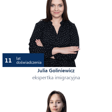
lat
11
doświadczenia
Julia Goliniewicz
ekspertka imigracyjna