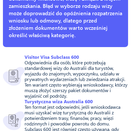
zamieszkania. Błąd w wyborze rodzaju wizy
może doprowadzić do opóźnienia rozpatrzenia
wniosku lub odmowy, dlatego przed
złożeniem dokumentów warto wcześniej
określić właściwą kategorię.
Visitor Visa Subclass 600
Odpowiednia dla osób, które potrzebują
standardowej wizy do Australii dla turystów,
wyjazdu do znajomych, wypoczynku, udziału w
prywatnych wydarzeniach lub zwiedzania atrakcji.
Ten wariant często wybierają wnioskodawcy, którzy
muszą złożyć szerszy pakiet dokumentów i
wyjaśnić cel podróży.
Turystyczna wiza Australia 600
Ten format jest odpowiedni, jeśli wnioskodawca
musi uzyskać wizę turystyczną do Australii z
potwierdzeniem trasy, finansów, pracy, więzi
rodzinnych i powodów powrotu do domu.
Subclass 600 jest również często używana, gdy