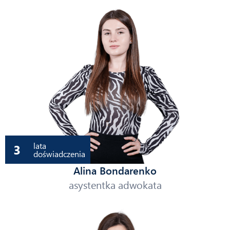
lata
3
doświadczenia
Alina Bondarenko
asystentka adwokata