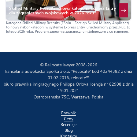
Skilled Military Recruits – nowa kategoria Express Entry
dla zagranicznych wojskowych w 2026 roku
Kategoria Skilled Military Recruits (FSMA - Foreign Skilled Military Applicant)
to nowy nabór kategorii w systemie Express Entry, uruchomiony przez IRCC 18
lutego 2026 roku. Program zapewnia zagranicznym żołnierzom z co najmniej
10-letnim stażem służby oraz kontraktem z Canadian Armed Forces (CAF)
przyspieszoną ścieżkę uzyskania statusu stałego rezydenta (PR) Kanady. FSMA
stała się częścią Strategii Przemysłu Obronnego Kanady i ma na celu
uzupełnienie braków kadrowych w siłach zbrojnych.
© ReLocate.lawyer 2008-2026
kancelaria adwokacka Spółka z o.o. "ReLocate" kod 40244382 z dnia
01.02.2016, relocate™
biuro prawnika imigracyjnego Philippa Orlova licencja nr 82908 z dnia
19.01.2021
Ostrobramska 75C, Warszawa, Polska
Prawnik
Ceny
Recenzje
Blog
Kontakty