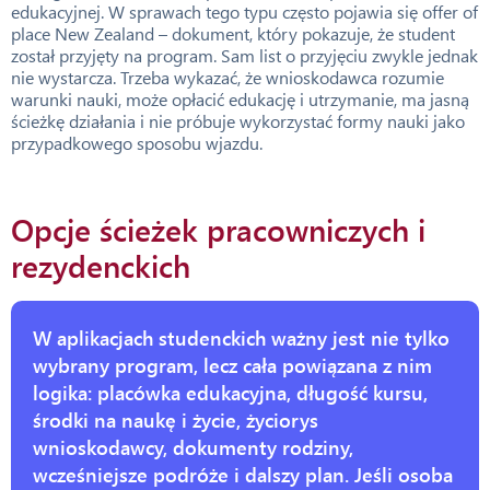
edukacyjnej. W sprawach tego typu często pojawia się offer of
place New Zealand – dokument, który pokazuje, że student
został przyjęty na program. Sam list o przyjęciu zwykle jednak
nie wystarcza. Trzeba wykazać, że wnioskodawca rozumie
warunki nauki, może opłacić edukację i utrzymanie, ma jasną
ścieżkę działania i nie próbuje wykorzystać formy nauki jako
przypadkowego sposobu wjazdu.
Opcje ścieżek pracowniczych i
rezydenckich
W aplikacjach studenckich ważny jest nie tylko
wybrany program, lecz cała powiązana z nim
logika: placówka edukacyjna, długość kursu,
środki na naukę i życie, życiorys
wnioskodawcy, dokumenty rodziny,
wcześniejsze podróże i dalszy plan. Jeśli osoba