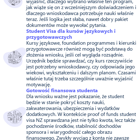
wyjaśnić, dlaczego wybrano właśnie ten program,
jak wiąże się on z wcześniejszym doświadczeniem i
dlaczego wnioskodawca potrzebuje nauki właśnie
teraz. Jeśli logika jest słaba, nawet dobry pakiet
dokumentów może wywołać pytania.
Student Visa dla kursów językowych i
przygotowawczych
Kursy językowe, foundation programmes i kierunki
przygotowawcze również mogą być podstawą do
złożenia wniosku, jeśli cel wygląda rozsądnie.
Urzędnik będzie sprawdzać, czy kurs rzeczywiście
jest potrzebny wnioskodawcy, czy odpowiada jego
wiekowi, wykształceniu i dalszym planom. Czasami
właśnie tutaj trzeba szczególnie uważnie wyjaśnić
motywację.
Gotowość finansowa studenta
Dla wniosku ważne jest pokazanie, że student
będzie w stanie pokryć koszty nauki,
zakwaterowania, ubezpieczenia i wydatków
dodatkowych. W kontekście proof of funds student
visa NZ sprawdzana jest nie tylko kwota, lecz także
pochodzenie środków, stabilność dochodów
sponsora i wiarygodność całego obrazu
finansowego. Zwykły wyciąg z konta nie zawsze