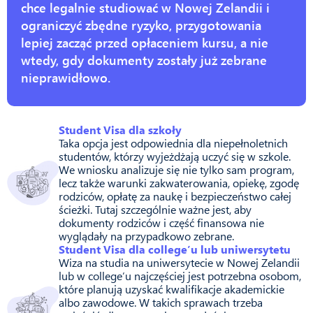
chce legalnie studiować w Nowej Zelandii i
ograniczyć zbędne ryzyko, przygotowania
lepiej zacząć przed opłaceniem kursu, a nie
wtedy, gdy dokumenty zostały już zebrane
nieprawidłowo.
Student Visa dla szkoły
Taka opcja jest odpowiednia dla niepełnoletnich
studentów, którzy wyjeżdżają uczyć się w szkole.
We wniosku analizuje się nie tylko sam program,
lecz także warunki zakwaterowania, opiekę, zgodę
rodziców, opłatę za naukę i bezpieczeństwo całej
ścieżki. Tutaj szczególnie ważne jest, aby
dokumenty rodziców i część finansowa nie
wyglądały na przypadkowo zebrane.
Student Visa dla college’u lub uniwersytetu
Wiza na studia na uniwersytecie w Nowej Zelandii
lub w college’u najczęściej jest potrzebna osobom,
które planują uzyskać kwalifikacje akademickie
albo zawodowe. W takich sprawach trzeba