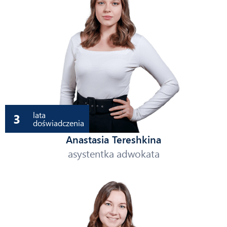
lata
3
doświadczenia
Anastasia Tereshkina
asystentka adwokata