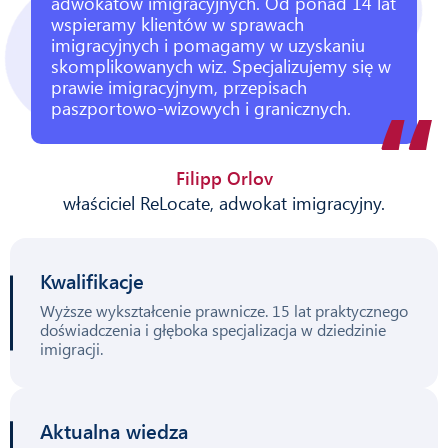
adwokatów imigracyjnych. Od ponad 14 lat
wspieramy klientów w sprawach
imigracyjnych i pomagamy w uzyskaniu
skomplikowanych wiz. Specjalizujemy się w
prawie imigracyjnym, przepisach
paszportowo-wizowych i granicznych.
Filipp Orlov
właściciel ReLocate, adwokat imigracyjny.
Kwalifikacje
Wyższe wykształcenie prawnicze. 15 lat praktycznego
doświadczenia i głęboka specjalizacja w dziedzinie
imigracji.
Aktualna wiedza