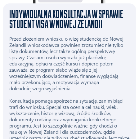
INDYWIDUALNA KONSULTACJA W SPRAWIE
STUDENT VISA W NOWEJ ZELANDII
Przed złożeniem wniosku o wizę studencką do Nowej
Zelandii wnioskodawca powinien zrozumieć nie tylko
listę dokumentów, lecz także ogólną perspektywę
sprawy. Czasami osoba wybrała już placówkę
edukacyjną, opłaciła część kursu i dopiero potem
zauważa, że program słabo wiąże się z jej
wcześniejszym doświadczeniem, finanse wyglądają
mało przekonująco, a motywacja wymaga
dokładniejszego wyjaśnienia.
Konsultacja pomaga spojrzeć na sytuację, zanim błąd
trafi do wniosku. Specjalista ocenia cel nauki, wiek,
wykształcenie, historię wizową, źródło środków,
dokumenty rodziny oraz wymagania konkretnego
programu. Jest to szczególnie ważne, gdy chodzi o
naukę w Nowej Zelandii dla cudzoziemców, gdzie
urzędnik patrzy nie tylko na chęć studiowania, lecz także