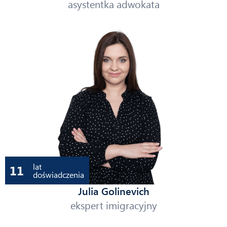
asystentka adwokata
lat
11
doświadczenia
Julia Golinevich
ekspert imigracyjny