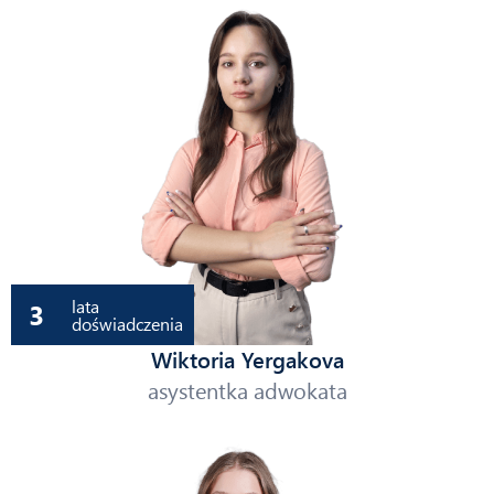
lata
3
doświadczenia
Wiktoria Yergakova
asystentka adwokata