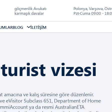
göçmenlik Avukatı
Polonya
,
Varşova
,
Ost
karmaşık davalar
Pzt-Cuma 09:00 - 18:0
UMLAR
BLOG
İLETIŞIM
turist vizesi
at amacına ve kalış süresine göre düzenlenir.
1 ve eVisitor Subclass 651, Department of Home
r ImmiAccount ya da resmi AustralianETA