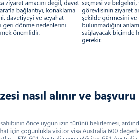
ca ziyaret amacını değil, davet
seçmesi ve belgeleri, 
arafla bağlantıyı, konaklama
görevlisinin ziyaret 
ni, davetiyeyi ve seyahat
şekilde görmesini ve 
ı geri dönme nedenlerini
bulunmadığını anlam
mek önemlidir.
sağlayacak biçimde h
gerekir.
zesi nasıl alınır ve başvuru 
u sahibinin önce uygun izin türünü belirlemesi, ardın
hat için çoğunlukla visitor visa Australia 600 değerlend
tlar – ETA 601 Australia veya eVisitor 651 Australia 