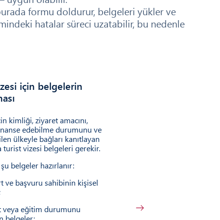
burada formu doldurur, belgeleri yükler ve
indeki hatalar süreci uzatabilir, bu nedenle
izesi için belgelerin
ası
in kimliği, ziyaret amacını,
finanse edebilme durumunu ve
len ülkeyle bağları kanıtlayan
 turist vizesi belgeleri gerekir.
 şu belgeler hazırlanır:
t ve başvuru sahibinin kişisel
;
ket veya eğitim durumunu
n belgeler;