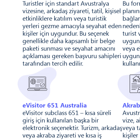
Turistler için standart Avustralya
Bu for
vizesine, arkadaş ziyareti, tatil, kişisel
planını
etkinliklere katılım veya turistik
bağlar
yerleri gezme amacıyla seyahat eden
nedenl
kişiler için uygundur. Bu seçenek
turist
genellikle daha kapsamlı bir belge
uygund
paketi sunması ve seyahat amacını
veya e
açıklaması gereken başvuru sahipleri
uygun
tarafından tercih edilir.
kullanıl
eVisitor 651 Australia
Akraba
eVisitor subclass 651 – kısa süreli
Avustr
giriş için kullanılan başka bir
vize, a
elektronik seçenektir. Turizm, arkadaş
veya t
veya akraba ziyareti ve kısa iş
kişile