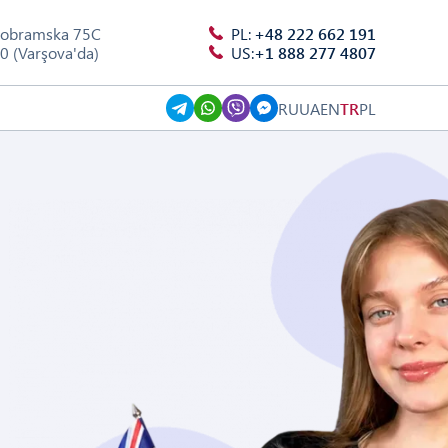
robramska 75C
PL:
+48 222 662 191
0 (Varşova'da)
US:
+1 888 277 4807
RU
UA
EN
TR
PL