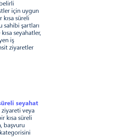
elirli
stler için uygun
 kısa süreli
u sahibi şartları
 kısa seyahatler,
yen iş
sit ziyaretler
süreli seyahat
le ziyareti veya
r kısa süreli
a, başvuru
kategorisini