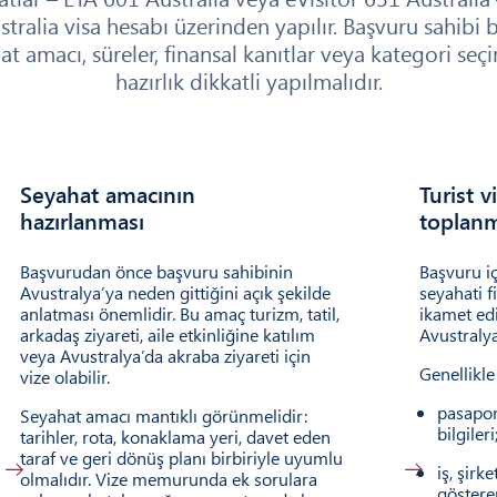
ralia visa hesabı üzerinden yapılır. Başvuru sahibi 
amacı, süreler, finansal kanıtlar veya kategori seçim
hazırlık dikkatli yapılmalıdır.
Seyahat amacının
Turist v
2
03
hazırlanması
toplanm
Başvurudan önce başvuru sahibinin
Başvuru iç
Avustralya’ya neden gittiğini açık şekilde
seyahati 
anlatması önemlidir. Bu amaç turizm, tatil,
ikamet edi
arkadaş ziyareti, aile etkinliğine katılım
Avustralya
veya Avustralya’da akraba ziyareti için
Genellikle
vize olabilir.
pasapor
Seyahat amacı mantıklı görünmelidir:
bilgileri
tarihler, rota, konaklama yeri, davet eden
taraf ve geri dönüş planı birbiriyle uyumlu
iş, şir
olmalıdır. Vize memurunda ek sorulara
göstere