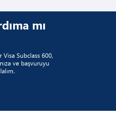
ardıma mı
 Visa Subclass 600,
anıza ve başvuruyu
lalım.