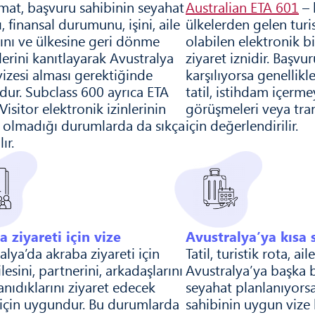
mat, başvuru sahibinin seyahat
Australian ETA 601
– b
, finansal durumunu, işini, aile
ülkelerden gelen turi
ını ve ülkesine geri dönme
olabilen elektronik bir
erini kanıtlayarak Avustralya
ziyaret iznidir. Başvur
 vizesi alması gerektiğinde
karşılıyorsa genellikle
ur. Subclass 600 ayrıca ETA
tatil, istihdam içerme
Visitor elektronik izinlerinin
görüşmeleri veya tran
 olmadığı durumlarda da sıkça
için değerlendirilir.
ır.
 ziyareti için vize
Avustralya’ya kısa 
alya’da akraba ziyareti için
Tatil, turistik rota, ai
ilesini, partnerini, arkadaşlarını
Avustralya’ya başka bi
anıdıklarını ziyaret edecek
seyahat planlanıyors
r için uygundur. Bu durumlarda
sahibinin uygun vize 