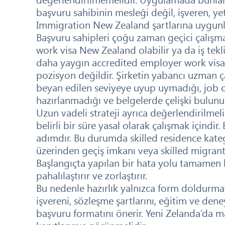
başvuru sahibinin mesleği değil, işveren, ye
Immigration New Zealand şartlarına uygunl
Başvuru sahipleri çoğu zaman geçici çalışma 
work visa New Zealand olabilir ya da iş tekli
daha yaygın accredited employer work visa y
pozisyon değildir. Şirketin yabancı uzman 
beyan edilen seviyeye uyup uymadığı, job o
hazırlanmadığı ve belgelerde çelişki bulunu
Uzun vadeli strateji ayrıca değerlendirilmelid
belirli bir süre yasal olarak çalışmak içindir
adımdır. Bu durumda skilled residence kateg
üzerinden geçiş imkanı veya skilled migrant 
Başlangıçta yapılan bir hata yolu tamamen k
pahalılaştırır ve zorlaştırır.
Bu nedenle hazırlık yalnızca form doldurm
işvereni, sözleşme şartlarını, eğitim ve den
başvuru formatını önerir. Yeni Zelanda’da ma