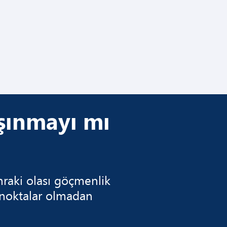
aşınmayı mı
nraki olası göçmenlik
 noktalar olmadan