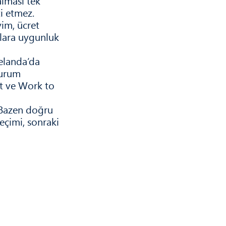
alması tek
i etmez.
yim, ücret
rtlara uygunluk
Zelanda’da
turum
st ve Work to
 Bazen doğru
eçimi, sonraki