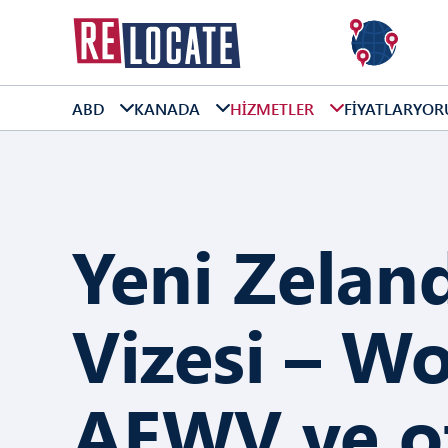
ABD
KANADA
HIZMETLER
FIYATLAR
YOR
Yeni Zelan
Vizesi – Wo
AEWV ve o