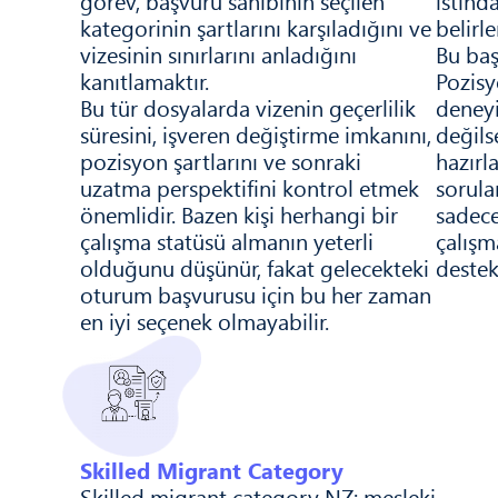
görev, başvuru sahibinin seçilen
istihd
kategorinin şartlarını karşıladığını ve
belirl
vizesinin sınırlarını anladığını
Bu baş
kanıtlamaktır.
Pozisy
Bu tür dosyalarda vizenin geçerlilik
deneyi
süresini, işveren değiştirme imkanını,
değils
pozisyon şartlarını ve sonraki
hazırl
uzatma perspektifini kontrol etmek
sorula
önemlidir. Bazen kişi herhangi bir
sadece
çalışma statüsü almanın yeterli
çalışm
olduğunu düşünür, fakat gelecekteki
destek
oturum başvurusu için bu her zaman
en iyi seçenek olmayabilir.
Skilled Migrant Category
Skilled migrant category NZ; mesleki