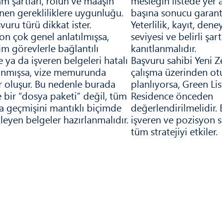
am şartları, rolün ve maaşın
mesleğin listede yer 
enen gerekliliklere uygunluğu.
başına sonucu garant
vuru türü dikkat ister.
Yeterlilik, kayıt, dene
on çok genel anlatılmışsa,
seviyesi ve belirli şa
m görevlerle bağlantılı
kanıtlanmalıdır.
e ya da işveren belgeleri hatalı
Başvuru sahibi Yeni 
anmışsa, vize memurunda
çalışma üzerinden o
r oluşur. Bu nedenle burada
planlıyorsa, Green Li
 bir “dosya paketi” değil, tüm
Residence önceden
a geçmişini mantıklı biçimde
değerlendirilmelidir.
leyen belgeler hazırlanmalıdır.
işveren ve pozisyon s
tüm stratejiyi etkiler.