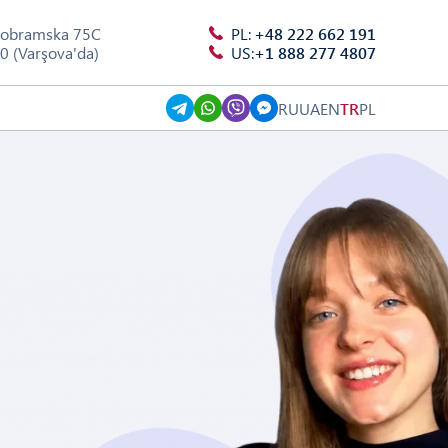
robramska 75C
PL:
+48 222 662 191
0 (Varşova'da)
US:
+1 888 277 4807
RU
UA
EN
TR
PL