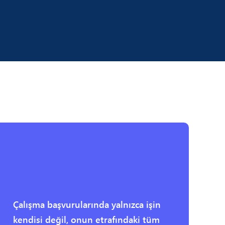
Çalışma başvurularında yalnızca işin
kendisi değil, onun etrafındaki tüm