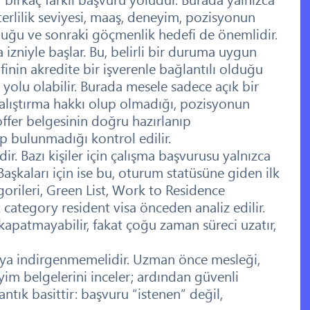
terlilik seviyesi, maaş, deneyim, pozisyonun
uğu ve sonraki göçmenlik hedefi de önemlidir.
izniyle başlar. Bu, belirli bir duruma uygun
finin akredite bir işverenle bağlantılı olduğu
olu olabilir. Burada mesele sadece açık bir
çalıştırma hakkı olup olmadığı, pozisyonun
ffer belgesinin doğru hazırlanıp
p bulunmadığı kontrol edilir.
ir. Bazı kişiler için çalışma başvurusu yalnızca
. Başkaları için ise bu, oturum statüsüne giden ilk
orileri, Green List, Work to Residence
category resident visa önceden analiz edilir.
apatmayabilir, fakat çoğu zaman süreci uzatır,
aya indirgenmemelidir. Uzman önce mesleği,
eyim belgelerini inceler; ardından güvenli
ntık basittir: başvuru “istenen” değil,