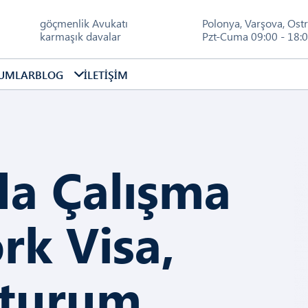
göçmenlik Avukatı
Polonya
,
Varşova
,
Ost
karmaşık davalar
Pzt-Cuma 09:00 - 18:0
UMLAR
BLOG
İLETIŞIM
da Çalışma
rk Visa,
turum