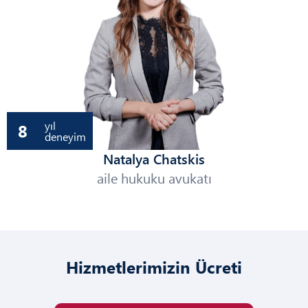
yıl
8
deneyim
Natalya Chatskis
aile hukuku avukatı
Hizmetlerimizin Ücreti