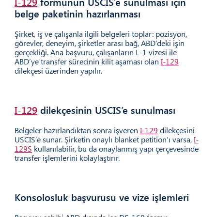
I-129
formunun USCIS’e sunulması için
03
belge paketinin hazırlanması
Şirket, iş ve çalışanla ilgili belgeleri toplar: pozisyon,
görevler, deneyim, şirketler arası bağ, ABD’deki işin
gerçekliği. Ana başvuru, çalışanların L-1 vizesi ile
ABD’ye transfer sürecinin kilit aşaması olan
I-129
dilekçesi üzerinden yapılır.
I-129
dilekçesinin USCIS’e sunulması
04
Belgeler hazırlandıktan sonra işveren
I-129
dilekçesini
USCIS’e sunar. Şirketin onaylı blanket petition’ı varsa,
I-
129S
kullanılabilir, bu da onaylanmış yapı çerçevesinde
transfer işlemlerini kolaylaştırır.
Konsolosluk başvurusu ve vize işlemleri
05