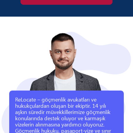
ReLocate – göçmenlik avukatları ve
hukukçulardan oluşan bir ekiptir. 14 yılı
aşkın süredir müvekkillerimize göçmenlik
konularında destek oluyor ve karmaşık
vizelerin alınmasına yardımcı oluyoruz.
Göçmenlik hukuku, pasaport-vize ve sınır