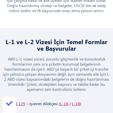
için çalışma hakkı ve aile üyeleri için ikamet imkanı sunar.
Doğru hazırlanmış strateji ve belgeler, USCIS’ten ek talep
riskini azaltır ve ilk başvuruda onay alma şansını artırır.
L-1 ve L-2 Vizesi İçin Temel Formlar
ve Başvurular
ABD L-1 vizesi süreci, zorunlu göçmenlik ve konsolosluk
formlarının yanı sıra şirketin kurumsal belgelerinin
hazırlanmasını da içerir. ABD’ye başarılı bir şirket içi transfer
için yalnızca çalışan dosyasının değil, aynı zamanda aile için L-
2 ABD vizesi kapsamındaki belgelerin de doğru hazırlanması
önemlidir. Şirket, stratejiden başvuru ve takibe kadar bu
aşamanın tam kontrolünü üstlenir.
I-129
– işveren dilekçesi (
L-1A
/
L-1B
)