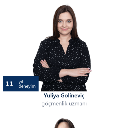
yıl
11
deneyim
Yuliya Golineviç
göçmenlik uzmanı