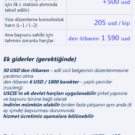
+500
usd
için ilk L statüsü alımında
tahsil edilir)
Vize düzenleme konsolosluk
205
usd / kişi
harcı (L-1 / L-2)
Ana başvuru sahibi için
1 590
den itibaren
usd
tahmini zorunlu harçlar:
Ek giderler (gerektiğinde)
50 USD’den itibaren
– adli sicil belgesinin düzenlenmesine
yardımcı olma
den itibaren
6 USD / 1800 karakter
– yazılı çeviriler
(rus/eng)
USCIS’in ek devlet harçları uygulanabilir
şirket yapısına
ve başvuru türüne bağlı olarak
indirim mümkün olabilir
birden fazla çalışanın aynı anda (6
ay içinde) başvurması durumunda
hizmet ücretimiz aşamalara bölünebilir