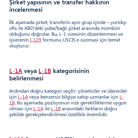
Şirket yapısının ve transfer hakkının
01
incelenmesi
İlk aşamada şirket, transferin aynı grup içinde – yurtdışı
ofis ile ABD’deki şube/bağlı şirket arasında mümkün
olduğunu doğrular. Bu, L-1 vizesinin düzenlenmesi ve
işverenin
I-129
formunu USCIS’e sunması için temel
oluşturur.
L-1A
veya
L-1B
kategorisinin
02
belirlenmesi
Ardından doğru kategori seçilir: yöneticiler ve idareciler
için
L-1A
veya benzersiz bilgiye sahip uzmanlar için
L-
1B
. Bu aşamada, pozisyonun vize gerekliliklerine uygun
olması için
L-1A
ile
L-1B
arasındaki farkların doğru
şekilde gerekçelendirilmesi özellikle önemlidir.