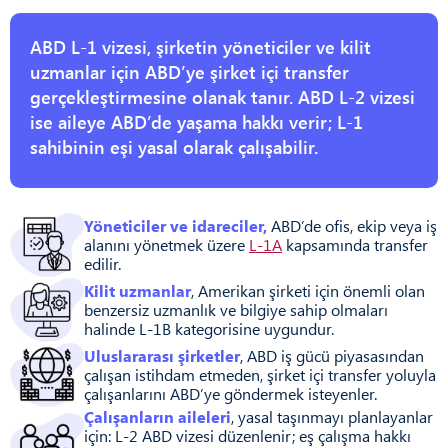
ABD L-1 vizesi, şirketin yöneticiler ve kilit
uzmanlar için ABD’ye şirket içi transfer
gerçekleştirmesine olanak tanır. ABD L-2 vizesi
ise aileye ABD’de yaşama hakkı verir; L-1
sahibinin eşi yasal olarak çalışabilir.
Yöneticiler ve idareciler,
ABD’de ofis, ekip veya iş
alanını yönetmek üzere
L-1A
kapsamında transfer
edilir.
Kilit uzmanlar
, Amerikan şirketi için önemli olan
benzersiz uzmanlık ve bilgiye sahip olmaları
halinde L-1B kategorisine uygundur.
Uluslararası şirketler
, ABD iş gücü piyasasından
çalışan istihdam etmeden, şirket içi transfer yoluyla
çalışanlarını ABD’ye göndermek isteyenler.
Çalışanların aileleri
, yasal taşınmayı planlayanlar
için: L-2 ABD vizesi düzenlenir; eş çalışma hakkı