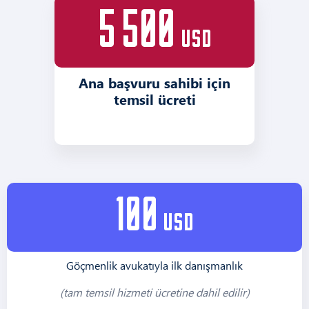
5 500
usd
Ana başvuru sahibi için
temsil ücreti
100
usd
Göçmenlik avukatıyla ilk danışmanlık
(tam temsil hizmeti ücretine dahil edilir)