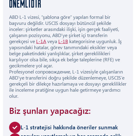
ÖNEMLIDIR
ABD L-1 vizesi, “şablona göre” yapılan formal bir
başvuru değildir. USCIS dosyayı bütüncül şekilde
inceler: şirketler arasındaki ilişki, işin gerçek faaliyeti,
çalışanın pozisyonu, ABD’ye şirket içi transferin
gerekçesi ve
L-1A
veya
L-1B
kategorisine uygunluk. İş
yapısındaki hatalar, görev tanımındaki eksikler veya
belge paketindeki yanlışlıklar, şirket gereklilikleri
karşılıyor olsa bile, sıkça ek belge taleplerine (RFE) ve
gecikmelere yol açar.
Profesyonel сопровождение, L-1 vizesiyle çalışanların
ABD’ye transferini doğru şekilde düzenlemeye, USCIS’e
gerekçeli bir dilekçe hazırlamaya ve dosyayı gereklilikler
ile inceleme pratiğine uygun hale getirmeye yardımcı
olur.
Biz şunları yapacağız:
L-1 stratejisi hakkında öneriler sunmak
soruları yanıtlamak ve her aşamada eşlik