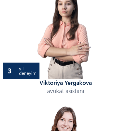
yıl
3
deneyim
Viktoriya Yergakova
avukat asistanı