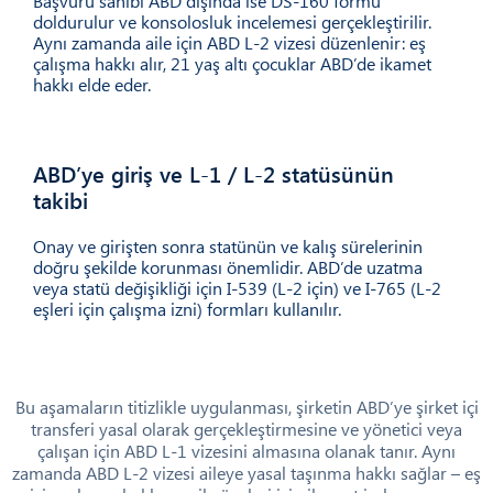
Başvuru sahibi ABD dışında ise DS-160 formu
doldurulur ve konsolosluk incelemesi gerçekleştirilir.
Aynı zamanda aile için ABD L-2 vizesi düzenlenir: eş
çalışma hakkı alır, 21 yaş altı çocuklar ABD’de ikamet
hakkı elde eder.
ABD’ye giriş ve L-1 / L-2 statüsünün
06
takibi
Onay ve girişten sonra statünün ve kalış sürelerinin
doğru şekilde korunması önemlidir. ABD’de uzatma
veya statü değişikliği için I-539 (L-2 için) ve I-765 (L-2
eşleri için çalışma izni) formları kullanılır.
Bu aşamaların titizlikle uygulanması, şirketin ABD’ye şirket içi
transferi yasal olarak gerçekleştirmesine ve yönetici veya
çalışan için ABD L-1 vizesini almasına olanak tanır. Aynı
zamanda ABD L-2 vizesi aileye yasal taşınma hakkı sağlar – eş