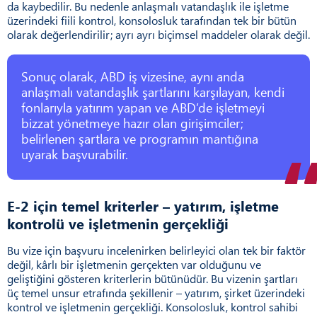
da kaybedilir. Bu nedenle anlaşmalı vatandaşlık ile işletme
üzerindeki fiili kontrol, konsolosluk tarafından tek bir bütün
olarak değerlendirilir; ayrı ayrı biçimsel maddeler olarak değil.
Sonuç olarak, ABD iş vizesine, aynı anda
anlaşmalı vatandaşlık şartlarını karşılayan, kendi
fonlarıyla yatırım yapan ve ABD’de işletmeyi
bizzat yönetmeye hazır olan girişimciler;
belirlenen şartlara ve programın mantığına
uyarak başvurabilir.
E-2 için temel kriterler – yatırım, işletme
kontrolü ve işletmenin gerçekliği
Bu vize için başvuru incelenirken belirleyici olan tek bir faktör
değil, kârlı bir işletmenin gerçekten var olduğunu ve
geliştiğini gösteren kriterlerin bütünüdür. Bu vizenin şartları
üç temel unsur etrafında şekillenir – yatırım, şirket üzerindeki
kontrol ve işletmenin gerçekliği. Konsolosluk, kontrol sahibi