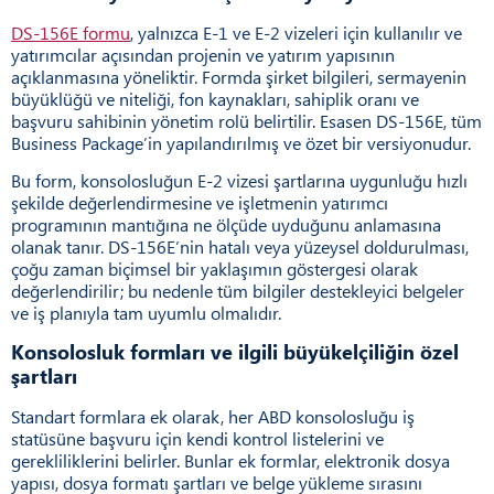
DS-156E formu
, yalnızca E-1 ve E-2 vizeleri için kullanılır ve
yatırımcılar açısından projenin ve yatırım yapısının
açıklanmasına yöneliktir. Formda şirket bilgileri, sermayenin
büyüklüğü ve niteliği, fon kaynakları, sahiplik oranı ve
başvuru sahibinin yönetim rolü belirtilir. Esasen DS-156E, tüm
Business Package’in yapılandırılmış ve özet bir versiyonudur.
Bu form, konsolosluğun E-2 vizesi şartlarına uygunluğu hızlı
şekilde değerlendirmesine ve işletmenin yatırımcı
programının mantığına ne ölçüde uyduğunu anlamasına
olanak tanır. DS-156E’nin hatalı veya yüzeysel doldurulması,
çoğu zaman biçimsel bir yaklaşımın göstergesi olarak
değerlendirilir; bu nedenle tüm bilgiler destekleyici belgeler
ve iş planıyla tam uyumlu olmalıdır.
Konsolosluk formları ve ilgili büyükelçiliğin özel
şartları
Standart formlara ek olarak, her ABD konsolosluğu iş
statüsüne başvuru için kendi kontrol listelerini ve
gerekliliklerini belirler. Bunlar ek formlar, elektronik dosya
yapısı, dosya formatı şartları ve belge yükleme sırasını