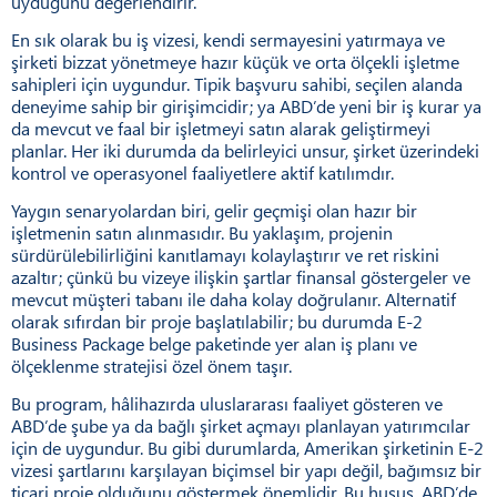
uyduğunu değerlendirir.
En sık olarak bu iş vizesi, kendi sermayesini yatırmaya ve
şirketi bizzat yönetmeye hazır küçük ve orta ölçekli işletme
sahipleri için uygundur. Tipik başvuru sahibi, seçilen alanda
deneyime sahip bir girişimcidir; ya ABD’de yeni bir iş kurar ya
da mevcut ve faal bir işletmeyi satın alarak geliştirmeyi
planlar. Her iki durumda da belirleyici unsur, şirket üzerindeki
kontrol ve operasyonel faaliyetlere aktif katılımdır.
Yaygın senaryolardan biri, gelir geçmişi olan hazır bir
işletmenin satın alınmasıdır. Bu yaklaşım, projenin
sürdürülebilirliğini kanıtlamayı kolaylaştırır ve ret riskini
azaltır; çünkü bu vizeye ilişkin şartlar finansal göstergeler ve
mevcut müşteri tabanı ile daha kolay doğrulanır. Alternatif
olarak sıfırdan bir proje başlatılabilir; bu durumda E-2
Business Package belge paketinde yer alan iş planı ve
ölçeklenme stratejisi özel önem taşır.
Bu program, hâlihazırda uluslararası faaliyet gösteren ve
ABD’de şube ya da bağlı şirket açmayı planlayan yatırımcılar
için de uygundur. Bu gibi durumlarda, Amerikan şirketinin E-2
vizesi şartlarını karşılayan biçimsel bir yapı değil, bağımsız bir
ticari proje olduğunu göstermek önemlidir. Bu husus, ABD’de