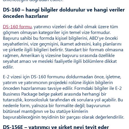
DS-160 – hangi bilgiler doldurulur ve hangi veriler
önceden hazırlanır
DS-160 formu
, yatırımcı vizeleri de dahil olmak üzere tüm
göçmen olmayan kategoriler için temel vize formudur.
Başvuru sahibi bu formda kişisel bilgilerini, ABD’ye önceki
seyahatlerini, vize geçmişini, ikamet adresini, kalış planlarını
ve şirketle ilgili bilgileri belirtir. Standart bir formatı olmasına
rağmen, Amerikan iş vizesine başvuru sırasında özellikle
seyahat amacı ve mesleki faaliyetle ilgili bölümlere dikkat
edilir.
E-2 vizesi için DS-160 formunu doldurmadan önce, işletme,
yatırım ve yatırımcının projedeki rolüne ilişkin bilgilerin
önceden hazırlanması tavsiye edilir. Formdaki bilgiler ile E-2
Business Package belge paketi arasında herhangi bir
tutarsızlık, konsolosluk tarafından ek sorulara yol açabilir. Bu
nedenle form, yalnızca bir formalite değil; başvurunun
bütünsel mantığının ve bu statüye kimlerin
başvurabileceğinin teyidinin bir parçası olarak değerlendirilir.
DS-156E – yatırımcı ve şirket neyi teyit eder