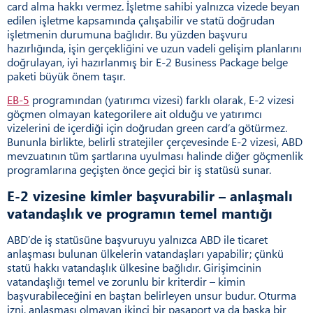
card alma hakkı vermez. İşletme sahibi yalnızca vizede beyan
edilen işletme kapsamında çalışabilir ve statü doğrudan
işletmenin durumuna bağlıdır. Bu yüzden başvuru
hazırlığında, işin gerçekliğini ve uzun vadeli gelişim planlarını
doğrulayan, iyi hazırlanmış bir E-2 Business Package belge
paketi büyük önem taşır.
EB-5
programından (yatırımcı vizesi) farklı olarak, E-2 vizesi
göçmen olmayan kategorilere ait olduğu ve yatırımcı
vizelerini de içerdiği için doğrudan green card’a götürmez.
Bununla birlikte, belirli stratejiler çerçevesinde E-2 vizesi, ABD
mevzuatının tüm şartlarına uyulması halinde diğer göçmenlik
programlarına geçişten önce geçici bir iş statüsü sunar.
E-2 vizesine kimler başvurabilir – anlaşmalı
vatandaşlık ve programın temel mantığı
ABD’de iş statüsüne başvuruyu yalnızca ABD ile ticaret
anlaşması bulunan ülkelerin vatandaşları yapabilir; çünkü
statü hakkı vatandaşlık ülkesine bağlıdır. Girişimcinin
vatandaşlığı temel ve zorunlu bir kriterdir – kimin
başvurabileceğini en baştan belirleyen unsur budur. Oturma
izni, anlaşması olmayan ikinci bir pasaport ya da başka bir