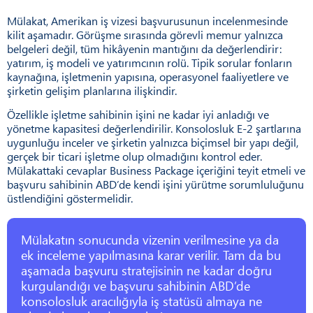
Mülakat, Amerikan iş vizesi başvurusunun incelenmesinde
kilit aşamadır. Görüşme sırasında görevli memur yalnızca
belgeleri değil, tüm hikâyenin mantığını da değerlendirir:
yatırım, iş modeli ve yatırımcının rolü. Tipik sorular fonların
kaynağına, işletmenin yapısına, operasyonel faaliyetlere ve
şirketin gelişim planlarına ilişkindir.
Özellikle işletme sahibinin işini ne kadar iyi anladığı ve
yönetme kapasitesi değerlendirilir. Konsolosluk E-2 şartlarına
uygunluğu inceler ve şirketin yalnızca biçimsel bir yapı değil,
gerçek bir ticari işletme olup olmadığını kontrol eder.
Mülakattaki cevaplar Business Package içeriğini teyit etmeli ve
başvuru sahibinin ABD’de kendi işini yürütme sorumluluğunu
üstlendiğini göstermelidir.
Mülakatın sonucunda vizenin verilmesine ya da
ek inceleme yapılmasına karar verilir. Tam da bu
aşamada başvuru stratejisinin ne kadar doğru
kurgulandığı ve başvuru sahibinin ABD’de
konsolosluk aracılığıyla iş statüsü almaya ne