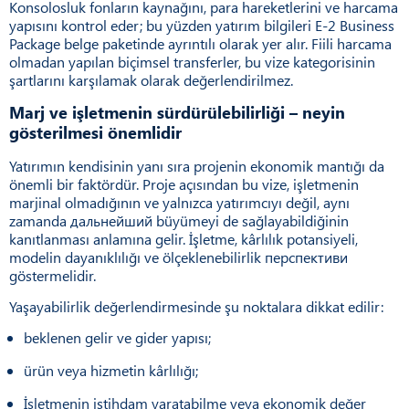
Konsolosluk fonların kaynağını, para hareketlerini ve harcama
yapısını kontrol eder; bu yüzden yatırım bilgileri E-2 Business
Package belge paketinde ayrıntılı olarak yer alır. Fiili harcama
olmadan yapılan biçimsel transferler, bu vize kategorisinin
şartlarını karşılamak olarak değerlendirilmez.
Marj ve işletmenin sürdürülebilirliği – neyin
gösterilmesi önemlidir
Yatırımın kendisinin yanı sıra projenin ekonomik mantığı da
önemli bir faktördür. Proje açısından bu vize, işletmenin
marjinal olmadığının ve yalnızca yatırımcıyı değil, aynı
zamanda дальнейший büyümeyi de sağlayabildiğinin
kanıtlanması anlamına gelir. İşletme, kârlılık potansiyeli,
modelin dayanıklılığı ve ölçeklenebilirlik перспективи
göstermelidir.
Yaşayabilirlik değerlendirmesinde şu noktalara dikkat edilir:
beklenen gelir ve gider yapısı;
ürün veya hizmetin kârlılığı;
İşletmenin istihdam yaratabilme veya ekonomik değer