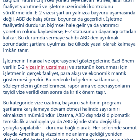
faaliyet yürütmeli ve işletme üzerindeki kontrolünü
sürdürmelidir. E-2 vizesi şartları yalnızca başvuru aşamasında
değil, ABD’de kalış süresi boyunca da geçerlidir. İşletme
faaliyetini durdurur, biçimsel hale gelir ya da yatırımcı
yönetim rolünü kaybederse, E-2 statüsünün dayanağı ortadan
kalkar. Bu durumda sermaye sahibi ABD’den ayrılmak
zorundadır; şartlara uyulması ise ülkede yasal olarak kalmaya
imkân tanır.
İşletmenin finansal ve operasyonel göstergelerine özel önem
verilir. E-2
vizesinin uzatılması
ve statünün korunması için
işletmenin gerçek faaliyet, para akışı ve ekonomik mantık
göstermesi gerekir. Bu nedenle belgelerin saklanması,
sözleşmelerin güncellenmesi, raporlama ve operasyonların
teyidi vize verildikten sonra da kritik önem taşır.
Bu kategoride vize uzatma, başvuru sahibinin program
şartlarını karşılamaya devam etmesi halinde sayı sınırı
olmaksızın mümkündür. Uzatma, ABD dışındaki diplomatik
temsilcilik aracılığıyla ya da ABD içinde statü değişikliği
yoluyla yapılabilir – duruma bağlı olarak. Her seferinde somut
olayda Amerikan iş vizesinin ne anlama geldiği yeniden
değerlendirilir: faal bir işletme, risk altında sermaye ve şirket