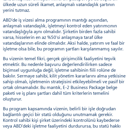
ülkede uzun süreli ikamet, anlaşmalı vatandaşlık şartının
yerini tutmaz.
ABD’de iş vizesi alma programının mantığı açısından,
anlaşmalı vatandaşlık, işletmeyi kontrol eden yatırımcının
vatandaşlığıyla aynı olmalıdır. Şirketin birden fazla sahibi
varsa, hisselerin en az %50’si anlaşmaya taraf ülke
vatandaşlarının elinde olmalıdır. Aksi halde, yatırım ve faal bir
işletme olsa bile, bu programın şartları karşılanmamış sayılır.
Bu vizenin temel fikri, gerçek girişimcilik faaliyetini teşvik
etmektir. Bu nedenle başvuru değerlendirilirken sadece
biçimsel uygunluğa değil, işletme sahibinin fiili rolüne de
bakılır. Sermaye sahibi, kilit yönetim kararlarını alma yetkisine
sahip olmalı, işletmenin stratejisini etkileyebilmeli ve pasif bir
ortak olmamalıdır. Bu mantık, E-2 Business Package belge
paketi ve iş planı şartları dahil tüm kriterlerin temelini
oluşturur.
Bu program kapsamında vizenin, belirli bir işle doğrudan
bağlantılı geçici bir statü olduğunu unutmamak gerekir.
Kontrol sahibi kişi şirket üzerindeki kontrolünü kaybederse
veya ABD’deki işletme faaliyetini durdurursa, bu statü hakkı