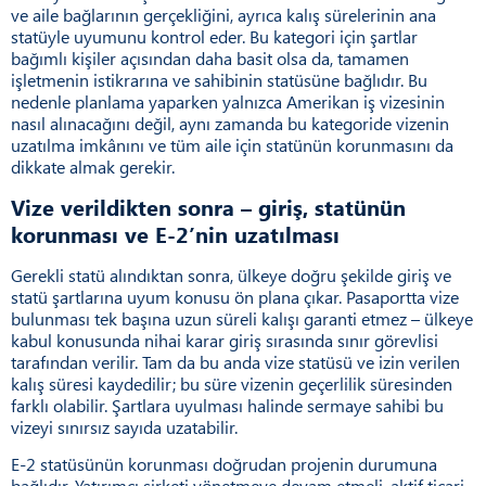
ve aile bağlarının gerçekliğini, ayrıca kalış sürelerinin ana
statüyle uyumunu kontrol eder. Bu kategori için şartlar
bağımlı kişiler açısından daha basit olsa da, tamamen
işletmenin istikrarına ve sahibinin statüsüne bağlıdır. Bu
nedenle planlama yaparken yalnızca Amerikan iş vizesinin
nasıl alınacağını değil, aynı zamanda bu kategoride vizenin
uzatılma imkânını ve tüm aile için statünün korunmasını da
dikkate almak gerekir.
Vize verildikten sonra – giriş, statünün
korunması ve E-2’nin uzatılması
Gerekli statü alındıktan sonra, ülkeye doğru şekilde giriş ve
statü şartlarına uyum konusu ön plana çıkar. Pasaportta vize
bulunması tek başına uzun süreli kalışı garanti etmez – ülkeye
kabul konusunda nihai karar giriş sırasında sınır görevlisi
tarafından verilir. Tam da bu anda vize statüsü ve izin verilen
kalış süresi kaydedilir; bu süre vizenin geçerlilik süresinden
farklı olabilir. Şartlara uyulması halinde sermaye sahibi bu
vizeyi sınırsız sayıda uzatabilir.
E-2 statüsünün korunması doğrudan projenin durumuna
bağlıdır. Yatırımcı şirketi yönetmeye devam etmeli, aktif ticari