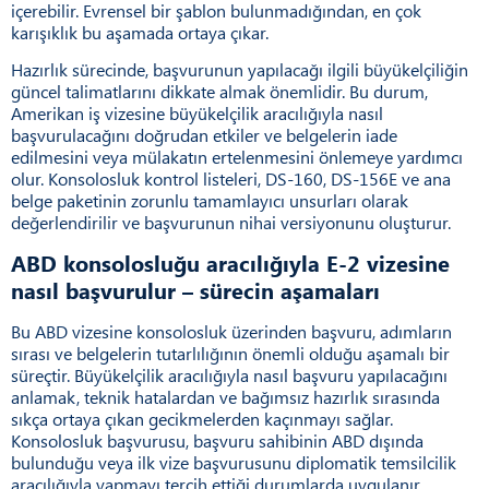
içerebilir. Evrensel bir şablon bulunmadığından, en çok
karışıklık bu aşamada ortaya çıkar.
Hazırlık sürecinde, başvurunun yapılacağı ilgili büyükelçiliğin
güncel talimatlarını dikkate almak önemlidir. Bu durum,
Amerikan iş vizesine büyükelçilik aracılığıyla nasıl
başvurulacağını doğrudan etkiler ve belgelerin iade
edilmesini veya mülakatın ertelenmesini önlemeye yardımcı
olur. Konsolosluk kontrol listeleri, DS-160, DS-156E ve ana
belge paketinin zorunlu tamamlayıcı unsurları olarak
değerlendirilir ve başvurunun nihai versiyonunu oluşturur.
ABD konsolosluğu aracılığıyla E-2 vizesine
nasıl başvurulur – sürecin aşamaları
Bu ABD vizesine konsolosluk üzerinden başvuru, adımların
sırası ve belgelerin tutarlılığının önemli olduğu aşamalı bir
süreçtir. Büyükelçilik aracılığıyla nasıl başvuru yapılacağını
anlamak, teknik hatalardan ve bağımsız hazırlık sırasında
sıkça ortaya çıkan gecikmelerden kaçınmayı sağlar.
Konsolosluk başvurusu, başvuru sahibinin ABD dışında
bulunduğu veya ilk vize başvurusunu diplomatik temsilcilik
aracılığıyla yapmayı tercih ettiği durumlarda uygulanır.