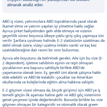
alınarak analiz eder.
ABD iş vizesi, yatırımcılara ABD topraklarında yasal olarak
ikamet etme ve yatırım yapılan işi yönetme hakkı sağlar.
Ayrıca şirket faaliyetinden gelir elde etmeye ve vizenin
geçerlilik süresi boyunca ülkeye çoklu giriş-çıkış yapmaya izin
verilir. Şartlara uyulması halinde, E-2 statüsünün uzatılması da
dahil olmak üzere, vizeyi uzatma imkânı vardır ve kaç kez
uzatılabileceğine dair resmi bir sınır bulunmaz.
Ayrıca aile boyutunu da belirtmek gerekir. Aile için bu vize (E-
2 dependent), işletme sahibinin eşinin ve reşit olmayan
çocuklarının ana başvuru sahibiyle birlikte ABD’de
yaşamasına olanak tanır. Eş, gerekli izni alarak çalışma hakkı
elde edebilir ve ABD’de kalabilir; çocuklar ise Amerikan
okullarında ve kolejlerinde eğitim alma hakkına sahiptir.
E-2 göçmen vizesi olmasa da, birçok girişimci için ABD’ye iş
temelli göçün ilk aşaması haline gelir ve ABD göç sisteminin
genel çerçevesi içinde değerlendirilir. Bununla birlikte bu vize
göçmen olmayan bir kategoridir ve otomatik olarak green