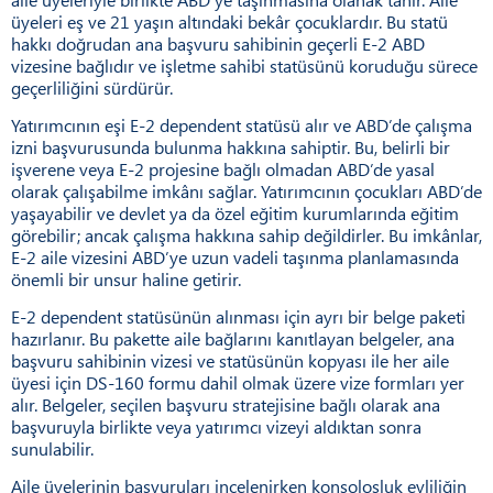
üyeleri eş ve 21 yaşın altındaki bekâr çocuklardır. Bu statü
hakkı doğrudan ana başvuru sahibinin geçerli E-2 ABD
vizesine bağlıdır ve işletme sahibi statüsünü koruduğu sürece
geçerliliğini sürdürür.
Yatırımcının eşi E-2 dependent statüsü alır ve ABD’de çalışma
izni başvurusunda bulunma hakkına sahiptir. Bu, belirli bir
işverene veya E-2 projesine bağlı olmadan ABD’de yasal
olarak çalışabilme imkânı sağlar. Yatırımcının çocukları ABD’de
yaşayabilir ve devlet ya da özel eğitim kurumlarında eğitim
görebilir; ancak çalışma hakkına sahip değildirler. Bu imkânlar,
E-2 aile vizesini ABD’ye uzun vadeli taşınma planlamasında
önemli bir unsur haline getirir.
E-2 dependent statüsünün alınması için ayrı bir belge paketi
hazırlanır. Bu pakette aile bağlarını kanıtlayan belgeler, ana
başvuru sahibinin vizesi ve statüsünün kopyası ile her aile
üyesi için DS-160 formu dahil olmak üzere vize formları yer
alır. Belgeler, seçilen başvuru stratejisine bağlı olarak ana
başvuruyla birlikte veya yatırımcı vizeyi aldıktan sonra
sunulabilir.
Aile üyelerinin başvuruları incelenirken konsolosluk evliliğin