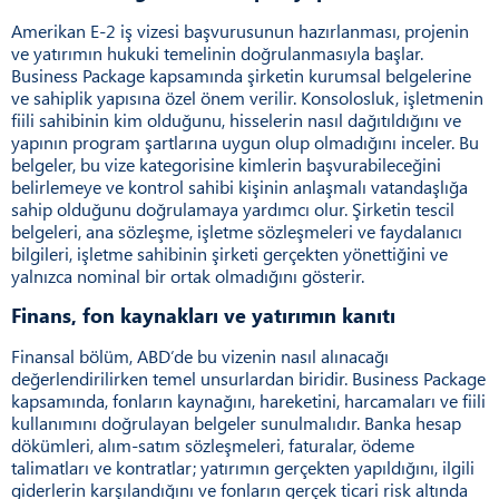
Amerikan E-2 iş vizesi başvurusunun hazırlanması, projenin
ve yatırımın hukuki temelinin doğrulanmasıyla başlar.
Business Package kapsamında şirketin kurumsal belgelerine
ve sahiplik yapısına özel önem verilir. Konsolosluk, işletmenin
fiili sahibinin kim olduğunu, hisselerin nasıl dağıtıldığını ve
yapının program şartlarına uygun olup olmadığını inceler. Bu
belgeler, bu vize kategorisine kimlerin başvurabileceğini
belirlemeye ve kontrol sahibi kişinin anlaşmalı vatandaşlığa
sahip olduğunu doğrulamaya yardımcı olur. Şirketin tescil
belgeleri, ana sözleşme, işletme sözleşmeleri ve faydalanıcı
bilgileri, işletme sahibinin şirketi gerçekten yönettiğini ve
yalnızca nominal bir ortak olmadığını gösterir.
Finans, fon kaynakları ve yatırımın kanıtı
Finansal bölüm, ABD’de bu vizenin nasıl alınacağı
değerlendirilirken temel unsurlardan biridir. Business Package
kapsamında, fonların kaynağını, hareketini, harcamaları ve fiili
kullanımını doğrulayan belgeler sunulmalıdır. Banka hesap
dökümleri, alım-satım sözleşmeleri, faturalar, ödeme
talimatları ve kontratlar; yatırımın gerçekten yapıldığını, ilgili
giderlerin karşılandığını ve fonların gerçek ticari risk altında