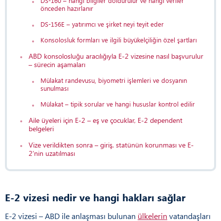
DS-160 – hangi bilgiler doldurulur ve hangi veriler
önceden hazırlanır
DS-156E – yatırımcı ve şirket neyi teyit eder
Konsolosluk formları ve ilgili büyükelçiliğin özel şartları
ABD konsolosluğu aracılığıyla E-2 vizesine nasıl başvurulur
– sürecin aşamaları
Mülakat randevusu, biyometri işlemleri ve dosyanın
sunulması
Mülakat – tipik sorular ve hangi hususlar kontrol edilir
Aile üyeleri için E-2 – eş ve çocuklar, E-2 dependent
belgeleri
Vize verildikten sonra – giriş, statünün korunması ve E-
2’nin uzatılması
E-2 vizesi nedir ve hangi hakları sağlar
E-2 vizesi – ABD ile anlaşması bulunan
ülkelerin
vatandaşları