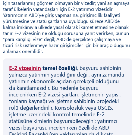
için tasarlanmış göçmen olmayan bir vizedir; yani anlaşmaya
taraf ülkelerin vatandaşları için E-2 yatırımcı vizesidir.
Yatırımcının ABD’ye giriş yapmasına, girişimcilik faaliyeti
yürütmesine ve statü şartlarına uyulduğu sürece ABD’de
kalma imkânıyla ülkede yasal olarak ikamet etmesine olanak
tanır. E-2 vizesinin ne olduğu sorusuna yanıt verirken, bunun
“para karşılığı vize” değil; ABD’de gerçekten çalışmaya ve
ticari risk üstlenmeye hazır girişimciler için bir araç olduğunu
anlamak önemlidir.
E-2 vizesinin
temel özelliği
, başvuru sahibinin
yalnızca yatırımın yapıldığını değil, aynı zamanda
yatırımın ekonomik açıdan gerekçeli olduğunu
da kanıtlamasıdır. Bu nedenle başvuru
incelenirken E-2 vizesi şartları, işletmenin yapısı,
fonların kaynağı ve işletme sahibinin projedeki
rolü değerlendirilir. Konsolosluk veya USCIS,
işletme üzerindeki kontrol temelinde E-2
statüsüne kimlerin başvurabileceğini; yatırımcı
vizesi başvurusu incelenirken özellikle ABD
Dışişleri Bakanlığı’nın yaklaşımları da dikkate