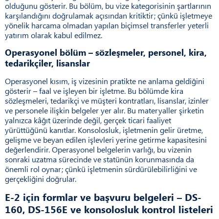
olduğunu gösterir. Bu bölüm, bu vize kategorisinin şartlarının
karşılandığını doğrulamak açısından kritiktir; çünkü işletmeye
yönelik harcama olmadan yapılan biçimsel transferler yeterli
yatırım olarak kabul edilmez.
Operasyonel bölüm – sözleşmeler, personel, kira,
tedarikçiler, lisanslar
Operasyonel kısım, iş vizesinin pratikte ne anlama geldiğini
gösterir – faal ve işleyen bir işletme. Bu bölümde kira
sözleşmeleri, tedarikçi ve müşteri kontratları, lisanslar, izinler
ve personele ilişkin belgeler yer alır. Bu materyaller şirketin
yalnızca kâğıt üzerinde değil, gerçek ticari faaliyet
yürüttüğünü kanıtlar. Konsolosluk, işletmenin gelir üretme,
gelişme ve beyan edilen işlevleri yerine getirme kapasitesini
değerlendirir. Operasyonel belgelerin varlığı, bu vizenin
sonraki uzatma sürecinde ve statünün korunmasında da
önemli rol oynar; çünkü işletmenin sürdürülebilirliğini ve
gerçekliğini doğrular.
E-2 için formlar ve başvuru belgeleri – DS-
160, DS-156E ve konsolosluk kontrol listeleri