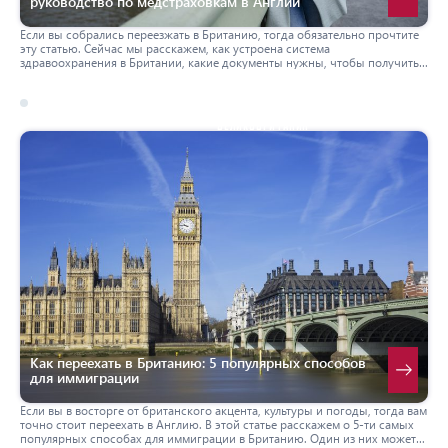
руководство по медстраховкам в Англии
Если вы собрались переезжать в Британию, тогда обязательно прочтите
эту статью. Сейчас мы расскажем, как устроена система
здравоохранения в Британии, какие документы нужны, чтобы получить
страховку, обязательно ли ее оформлять и сколько это все стоит.
17 march 2026
великобритания
Как переехать в Британию: 5 популярных способов
для иммиграции
Если вы в восторге от британского акцента, культуры и погоды, тогда вам
точно стоит переехать в Англию. В этой статье расскажем о 5-ти самых
популярных способах для иммиграции в Британию. Один из них может