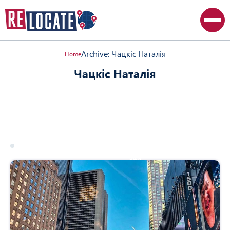
Archive: Чацкіс Наталія
Home
Чацкіс Наталія
Все статьи
Австралия
Великобритания
Канада
Польша
США
17 march 2026
сша