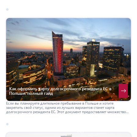
подойти именно вам.
17 march 2026
польша
Как оформить карту долгосрочного резидента ЕС в
Польше: полный гайд
Если вы планируете длительное пребывание в Польше и хотите
закрепить свой статус, одним из лучших вариантов станет карта
долгосрочного резидента ЕС. Этот документ предоставляет множество
преимуществ и позволяет иностранцам легально проживать и работать в
Польше на постоянной основе. В данном руководстве мы расскажем, как
оформить эту карту, кто имеет право на ее получение и какие документы
потребуются.
17 march 2026
сша