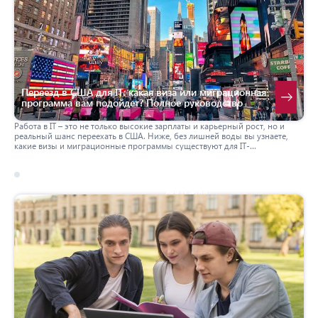
Переезд в США для IT: какая виза или миграционная
программа вам подойдет? Полное руководство
Работа в IT – это не только высокие зарплаты и карьерный рост, но и
реальный шанс переехать в США. Ниже, без лишней воды вы узнаете,
какие визы и миграционные программы существуют для IT-
специалистам, чем они отличаются и как их получить.
17 march 2026
австралия