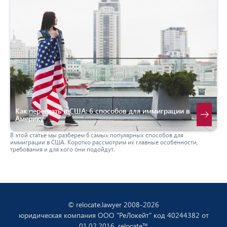
Как переехать в США: 6 способов для иммиграции в
Америку
В этой статье мы разберем 6 самых популярных способов для
иммиграции в США. Коротко рассмотрим их главные особенности,
требования и для кого они подойдут.
© relocate.lawyer 2008-2026
юридическая компания ООО "РеЛокейт" код 40244382 от
01.02.2016, relocate™