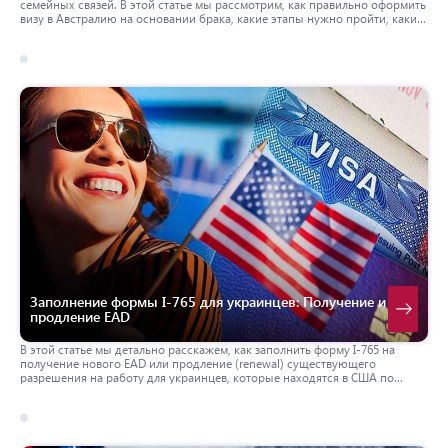
семейных связей. В этой статье мы рассмотрим, как правильно оформить
визу в Австралию на основании брака, какие этапы нужно пройти, какие
документы подготовить, а также дадим пару советов.
17 march 2026
сша
Заполнение формы I-765 для украинцев: Получение и
продление EAD
В этой статье мы детально расскажем, как заполнить форму I-765 на
получение нового EAD или продление (renewal) существующего
разрешения на работу для украинцев, которые находятся в США по
гуманитарному паролю.
17 march 2026
сша