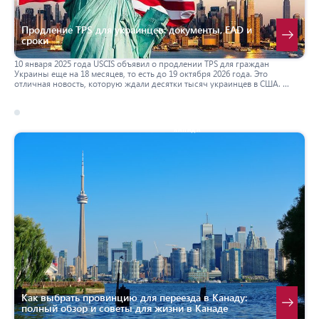
Продление TPS для украинцев: документы, EAD и
сроки
10 января 2025 года USCIS объявил о продлении TPS для граждан
Украины еще на 18 месяцев, то есть до 19 октября 2026 года. Это
отличная новость, которую ждали десятки тысяч украинцев в США.
В этой статье мы рассмотрим важные моменты, связанные с продлением
TPS. А именно: кто может податься на продление тпс? Какие документы
нужны? Что делать с разрешением на работу? А также другие вопросы,
17 march 2026
канада
на которые стоит обратить внимание.
Как выбрать провинцию для переезда в Канаду:
полный обзор и советы для жизни в Канаде