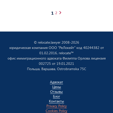
1
2
Posts
navigation
© relocate.lawyer 2008-2026
юридическая компания ООО "РеЛокейт" код 40244382 от
01.02.2016, relocate™
офис иммиграционного адвоката Филиппа Орлова лицензия
002725 от 19.01.2021
Польша, Варшава, Ostrobramska 75C
Aдвокат
Цены
Отзывы
Блог
Контакты
Privacy Policy
Cookies Policy