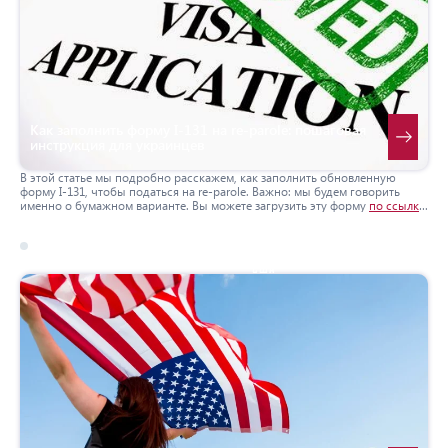
Как заполнить форму I-131 на re-parole: пошаговая
инструкция для украинцев
В этой статье мы подробно расскажем, как заполнить обновленную
форму I-131, чтобы податься на re-parole. Важно: мы будем говорить
именно о бумажном варианте. Вы можете загрузить эту форму
по ссылке
или с
официального сайта
, заполнить на компьютере и распечатать. Или
же распечатать, заполнить вручную и отправить в USCIS.
17 march 2026
сша