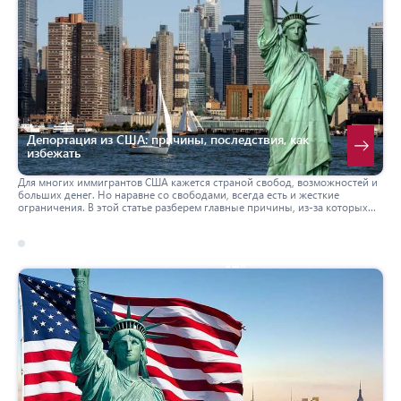
Депортация из США: причины, последствия, как
избежать
Для многих иммигрантов США кажется страной свобод, возможностей и
больших денег. Но наравне со свободами, всегда есть и жесткие
ограничения. В этой статье разберем главные причины, из-за которых
вас могут депортировать из страны, посадить в тюрьму, наложить штраф
и даже аннулировать green card (или же все сразу). А также дадим советы
тем, кто уже где-то нарушили закон.
17 march 2026
сша