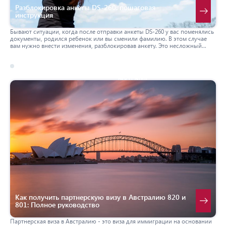
Разблокировка анкеты DS-260: пошаговая
инструкция
Бывают ситуации, когда после отправки анкеты DS-260 у вас поменялись
документы, родился ребенок или вы сменили фамилию. В этом случае
вам нужно внести изменения, разблокировав анкету. Это несложный
процесс, но он занимает какое-то время. В этой статье мы расскажем
пошаговую инструкцию, как разблокировать анкету DS-260 для
редактирования.
17 march 2026
австралия
Как получить партнерскую визу в Австралию 820 и
801: Полное руководство
Партнерская виза в Австралию - это виза для иммиграции на основании