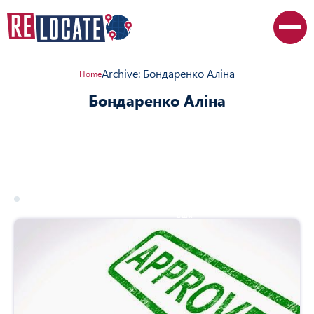
Archive: Бондаренко Аліна
Home
Бондаренко Аліна
Все статьи
Австралия
Великобритания
Канада
Польша
США
19 march 2026
сша