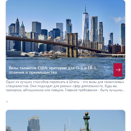
Изменение информации в анкете на визу в США
Неготовность к каверзным вопросам на собеседовании
Умышленное вранье при подаче на визу в США
Расплывчатые ответы на собеседовании
Родственники в США
Визы талантов США: критерии для О-1 и ЕВ-1,
отличия и преимущества
Один из лучших способов переехать в Штаты - это визы для талантливых
специалистов. Они подходят для разных сфер деятельности, будь вы
тренером, айтишником или певцом. Главное требование - быть лучшим
из лучших, иметь экстраординарные способности и доказать это
документально. В этой статье разберем, что такое визы талантов в США,
чем отличаются О-1 и ЕВ-1, их критерии и кому они подойдут.
17 march 2026
сша