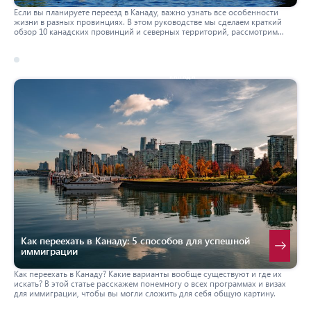
Если вы планируете переезд в Канаду, важно узнать все особенности
жизни в разных провинциях. В этом руководстве мы сделаем краткий
обзор 10 канадских провинций и северных территорий, рассмотрим
стереотипы, климат, стоимость жизни, а также дадим советы для
успешного выбора провинции.
17 march 2026
канада
Как переехать в Канаду: 5 способов для успешной
иммиграции
Как переехать в Канаду? Какие варианты вообще существуют и где их
искать? В этой статье расскажем понемногу о всех программах и визах
для иммиграции, чтобы вы могли сложить для себя общую картину.