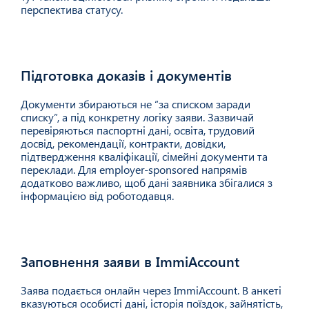
перспектива статусу.
Підготовка доказів і документів
03
Документи збираються не “за списком заради
списку”, а під конкретну логіку заяви. Зазвичай
перевіряються паспортні дані, освіта, трудовий
досвід, рекомендації, контракти, довідки,
підтвердження кваліфікації, сімейні документи та
переклади. Для employer-sponsored напрямів
додатково важливо, щоб дані заявника збігалися з
інформацією від роботодавця.
Заповнення заяви в ImmiAccount
04
Заява подається онлайн через ImmiAccount. В анкеті
вказуються особисті дані, історія поїздок, зайнятість,