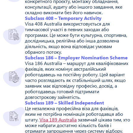
конкретного проєкту, монтажу обладнання,
консультації, аудиту або іншого завдання, яке
складно виконати без його навичок.
Subclass 408 – Temporary Activity
Visa 408 Australia використовується для
тимчасової участі в певних заходах або
програмах. Це може бути культурна, спортивна,
дослідницька, релігійна або інша дозволена
діяльність, якщо вона відповідає умовам
обраного потоку.
Subclass 186 – Employer Nomination Scheme
Visa 186 Australia – маршрут для кваліфікованих
фахівців, яких номінує австралійський
роботодавець на постійну роботу. Цей варіант
часто розглядають як стабільніший шлях, якщо
заявник має відповідну професію, досвід, а
роботодавець готовий підтримати
довгострокову зайнятість.
Subclass 189 – Skilled Independent
Це незалежна професійна віза для фахівців,
яким не потрібна номінація роботодавця або
штату.
Visa 189 Australia
зазвичай цікава тим, хто
може набрати достатню кількість балів і
отримати запрошення через систему відбору.