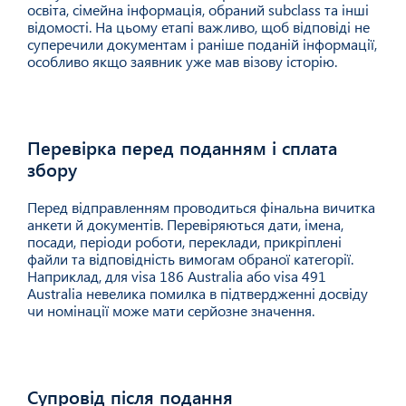
освіта, сімейна інформація, обраний subclass та інші
відомості. На цьому етапі важливо, щоб відповіді не
суперечили документам і раніше поданій інформації,
особливо якщо заявник уже мав візову історію.
Перевірка перед поданням і сплата
05
збору
Перед відправленням проводиться фінальна вичитка
анкети й документів. Перевіряються дати, імена,
посади, періоди роботи, переклади, прикріплені
файли та відповідність вимогам обраної категорії.
Наприклад, для visa 186 Australia або visa 491
Australia невелика помилка в підтвердженні досвіду
чи номінації може мати серйозне значення.
Супровід після подання
06