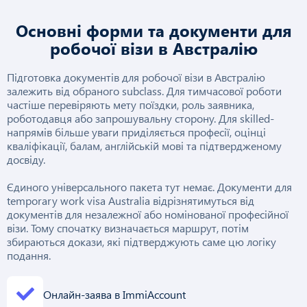
Основні форми та документи для
робочої візи в Австралію
Підготовка документів для робочої візи в Австралію
залежить від обраного subclass. Для тимчасової роботи
частіше перевіряють мету поїздки, роль заявника,
роботодавця або запрошувальну сторону. Для skilled-
напрямів більше уваги приділяється професії, оцінці
кваліфікації, балам, англійській мові та підтвердженому
досвіду.
Єдиного універсального пакета тут немає. Документи для
temporary work visa Australia відрізнятимуться від
документів для незалежної або номінованої професійної
візи. Тому спочатку визначається маршрут, потім
збираються докази, які підтверджують саме цю логіку
подання.
Онлайн-заява в ImmiAccount