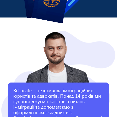
ReLocate – це команда імміграційних
юристів та адвокатів. Понад 14 років ми
супроводжуємо клієнтів з питань
імміграції та допомагаємо з
оформленням складних віз.