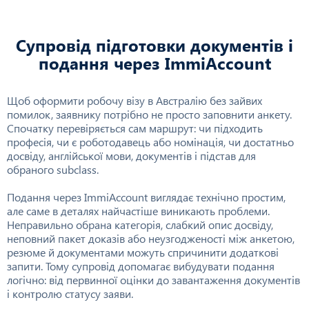
Супровід підготовки документів і
подання через ImmiAccount
Щоб оформити робочу візу в Австралію без зайвих
помилок, заявнику потрібно не просто заповнити анкету.
Спочатку перевіряється сам маршрут: чи підходить
професія, чи є роботодавець або номінація, чи достатньо
досвіду, англійської мови, документів і підстав для
обраного subclass.
Подання через ImmiAccount виглядає технічно простим,
але саме в деталях найчастіше виникають проблеми.
Неправильно обрана категорія, слабкий опис досвіду,
неповний пакет доказів або неузгодженості між анкетою,
резюме й документами можуть спричинити додаткові
запити. Тому супровід допомагає вибудувати подання
логічно: від первинної оцінки до завантаження документів
і контролю статусу заяви.