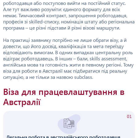
роботодавця або поступово вийти на постійний статус.
Але тут важливо розуміти: єдиного формату для всіх
немає. Тимчасовий контракт, запрошення роботодавця,
професія зі skilled-списку, номінація штату або регіональна
програма – це різні підстави й різні візові маршрути.
На практиці заявнику потрібно не лише обрати візу, а й
довести, що його досвід, кваліфікація та мета переїзду
відповідають вимогам. В одних випадках центральну роль
відіграє роботодавець. В інших – бали, skills assessment,
англійська мова та готовність жити в певному регіоні. Тому
віза для роботи в Австралії має підбиратися під реальну
ситуацію, а не тільки за назвою subclass.
Віза для працевлаштування в
Австралії
01
Легальна робота в австралійського роботодавця