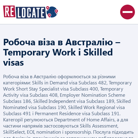
Робоча віза в Австралію –
Temporary Work і Skilled
visas
Робоча віза в Австралію оформлюється за різними
категоріями: Skills in Demand visa Subclass 482, Temporary
Work Short Stay Specialist visa Subclass 400, Temporary
Activity visa Subclass 408, Employer Nomination Scheme
Subclass 186, Skilled Independent visa Subclass 189, Skilled
Nominated visa Subclass 190, Skilled Work Regional visa
Subclass 491 і Permanent Residence visa Subclass 191.
Категорії регулюються Department of Home Affairs, а для
частини напрямів застосовуються Skills Assessment,
SkillSelect, EOI, nomination і sponsorship. Послуга підходить
для фахівців, працівників за запрошенням роботодавця та