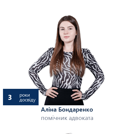
роки
3
досвіду
Аліна Бондаренко
помічник адвоката