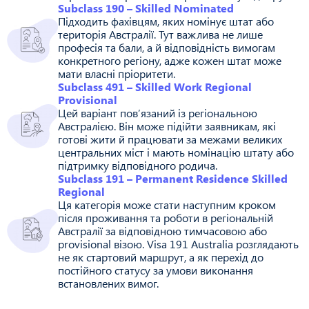
Subclass 190 – Skilled Nominated
Підходить фахівцям, яких номінує штат або
територія Австралії. Тут важлива не лише
професія та бали, а й відповідність вимогам
конкретного регіону, адже кожен штат може
мати власні пріоритети.
Subclass 491 – Skilled Work Regional
Provisional
Цей варіант пов’язаний із регіональною
Австралією. Він може підійти заявникам, які
готові жити й працювати за межами великих
центральних міст і мають номінацію штату або
підтримку відповідного родича.
Subclass 191 – Permanent Residence Skilled
Regional
Ця категорія може стати наступним кроком
після проживання та роботи в регіональній
Австралії за відповідною тимчасовою або
provisional візою. Visa 191 Australia розглядають
не як стартовий маршрут, а як перехід до
постійного статусу за умови виконання
встановлених вимог.