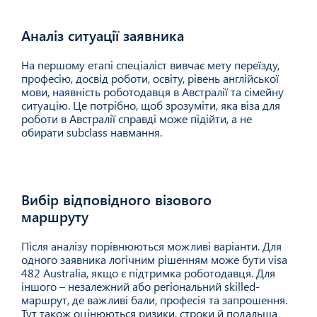
Аналіз ситуації заявника
01
На першому етапі спеціаліст вивчає мету переїзду,
професію, досвід роботи, освіту, рівень англійської
мови, наявність роботодавця в Австралії та сімейну
ситуацію. Це потрібно, щоб зрозуміти, яка віза для
роботи в Австралії справді може підійти, а не
обирати subclass навмання.
Вибір відповідного візового
02
маршруту
Після аналізу порівнюються можливі варіанти. Для
одного заявника логічним рішенням може бути visa
482 Australia, якщо є підтримка роботодавця. Для
іншого – незалежний або регіональний skilled-
маршрут, де важливі бали, професія та запрошення.
Тут також оцінюються ризики, строки й подальша