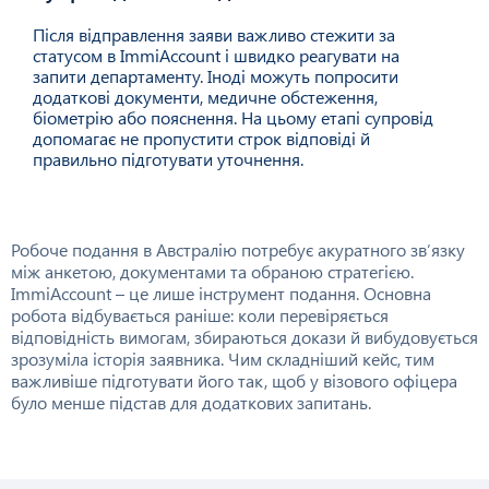
Після відправлення заяви важливо стежити за
статусом в ImmiAccount і швидко реагувати на
запити департаменту. Іноді можуть попросити
додаткові документи, медичне обстеження,
біометрію або пояснення. На цьому етапі супровід
допомагає не пропустити строк відповіді й
правильно підготувати уточнення.
Робоче подання в Австралію потребує акуратного зв’язку
між анкетою, документами та обраною стратегією.
ImmiAccount – це лише інструмент подання. Основна
робота відбувається раніше: коли перевіряється
відповідність вимогам, збираються докази й вибудовується
зрозуміла історія заявника. Чим складніший кейс, тим
важливіше підготувати його так, щоб у візового офіцера
було менше підстав для додаткових запитань.