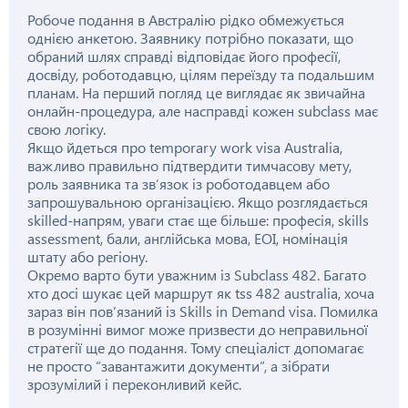
Робоче подання в Австралію рідко обмежується
однією анкетою. Заявнику потрібно показати, що
обраний шлях справді відповідає його професії,
досвіду, роботодавцю, цілям переїзду та подальшим
планам. На перший погляд це виглядає як звичайна
онлайн-процедура, але насправді кожен subclass має
свою логіку.
Якщо йдеться про temporary work visa Australia,
важливо правильно підтвердити тимчасову мету,
роль заявника та зв’язок із роботодавцем або
запрошувальною організацією. Якщо розглядається
skilled-напрям, уваги стає ще більше: професія, skills
assessment, бали, англійська мова, EOI, номінація
штату або регіону.
Окремо варто бути уважним із Subclass 482. Багато
хто досі шукає цей маршрут як tss 482 australia, хоча
зараз він пов’язаний із Skills in Demand visa. Помилка
в розумінні вимог може призвести до неправильної
стратегії ще до подання. Тому спеціаліст допомагає
не просто “завантажити документи”, а зібрати
зрозумілий і переконливий кейс.