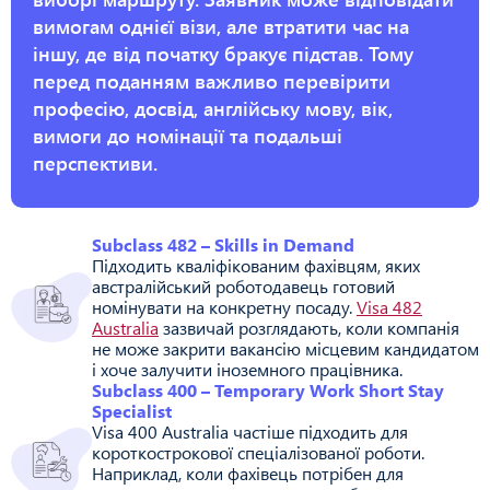
вимогам однієї візи, але втратити час на
іншу, де від початку бракує підстав. Тому
перед поданням важливо перевірити
професію, досвід, англійську мову, вік,
вимоги до номінації та подальші
перспективи.
Subclass 482 – Skills in Demand
Підходить кваліфікованим фахівцям, яких
австралійський роботодавець готовий
номінувати на конкретну посаду.
Visa 482
Australia
зазвичай розглядають, коли компанія
не може закрити вакансію місцевим кандидатом
і хоче залучити іноземного працівника.
Subclass 400 – Temporary Work Short Stay
Specialist
Visa 400 Australia частіше підходить для
короткострокової спеціалізованої роботи.
Наприклад, коли фахівець потрібен для