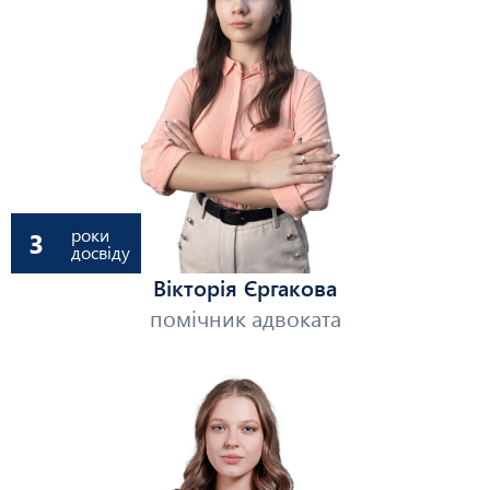
роки
3
досвіду
Вікторія Єргакова
помічник адвоката