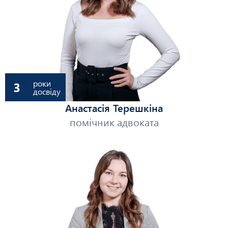
роки
3
досвіду
Анастасія Терешкіна
помічник адвоката