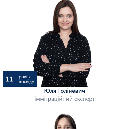
років
11
досвіду
Юля Голіневич
імміграційний експерт