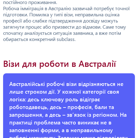
постійного проживання.
Робоча імміграція в Австралію зазвичай потребує точної
підготовки. Помилка у типі візи, неправильна оцінка
професії або слабке підтвердження досвіду можуть
затягнути процес або призвести до відмови. Саме тому
спочатку аналізується ситуація заявника, а вже потім
обирається конкретний subclass.
Візи для роботи в Австралії
Австралійські робочі візи відрізняються не
лише строком дії. У кожної категорії своя
логіка: десь ключову роль відіграє
роботодавець, десь – професія, бали та
запрошення, а десь – зв’язок із регіоном. На
практиці проблема часто виникає не в
заповненні форми, а в неправильному
виборі маршруту. Заявник може відповідати