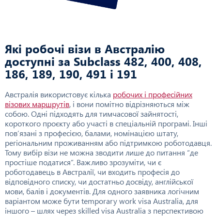
Які робочі візи в Австралію
доступні за Subclass 482, 400, 408,
186, 189, 190, 491 і 191
Австралія використовує кілька
робочих і професійних
візових маршрутів
, і вони помітно відрізняються між
собою. Одні підходять для тимчасової зайнятості,
короткого проєкту або участі в спеціальній програмі. Інші
пов’язані з професією, балами, номінацією штату,
регіональним проживанням або підтримкою роботодавця.
Тому вибір візи не можна зводити лише до питання “де
простіше податися”. Важливо зрозуміти, чи є
роботодавець в Австралії, чи входить професія до
відповідного списку, чи достатньо досвіду, англійської
мови, балів і документів. Для одного заявника логічним
варіантом може бути temporary work visa Australia, для
іншого – шлях через skilled visa Australia з перспективою