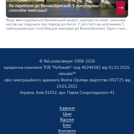
Як переїхати до Великобританії: 5 популярних
способів імміграції
Якщо вам подобається британський акцент, культура та клімат, можливо,
настав час подумати про переїзд до Англії. У цій статті ми розглянемо 5
найпоширеніших способів для імміграції до Великобританії. Один з них
може підійти і вам.
© ReLocate.lawyer 2008-2026
юридична компанія ТОВ "РеЛокейт" код 40244382 від 01.02.2016,
relocate™
офіс імміграційного адвоката Філіпа Орлова свідотство 002725 від
19.01.2021
Україна, Київ 01032, вул. Павла Скоропадского 41
Адвокат
Ціни
Відгуки
Блог
Контакти