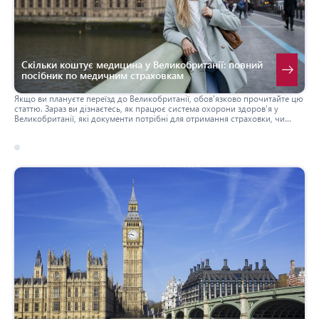
Скільки коштує медицина у Великобританії: повний
посібник по медичним страховкам
Якщо ви плануєте переїзд до Великобританії, обов'язково прочитайте цю
статтю. Зараз ви дізнаєтесь, як працює система охорони здоров'я у
Великобританії, які документи потрібні для отримання страховки, чи
обов'язково її оформлювати та скільки це коштує.
17 березня 2026
великобританія